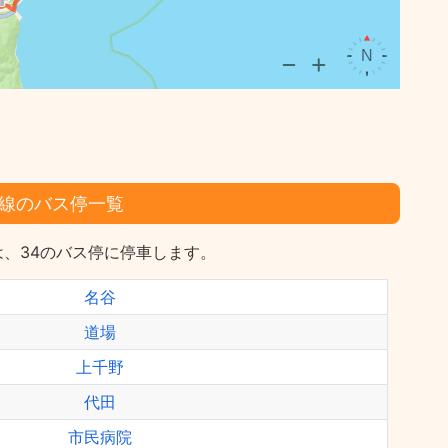
線のバス停一覧
、34のバス停に停車します。
名谷
道場
上千野
代田
市民病院