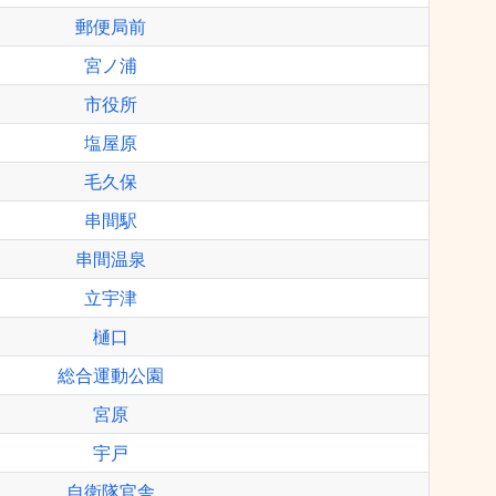
郵便局前
宮ノ浦
市役所
塩屋原
毛久保
串間駅
串間温泉
立宇津
樋口
総合運動公園
宮原
宇戸
自衛隊官舎