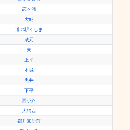
恋ヶ浦
大納
道の駅くしま
蔵元
東
上平
本城
黒井
下平
西小路
大納西
都井支所前