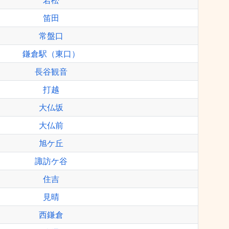
若松
笛田
常盤口
鎌倉駅（東口）
長谷観音
打越
大仏坂
大仏前
旭ケ丘
諏訪ケ谷
住吉
見晴
西鎌倉