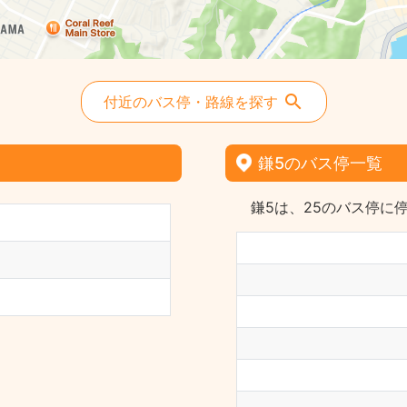
付近のバス停・路線を探す
鎌5のバス停一覧
鎌5は、25のバス停に