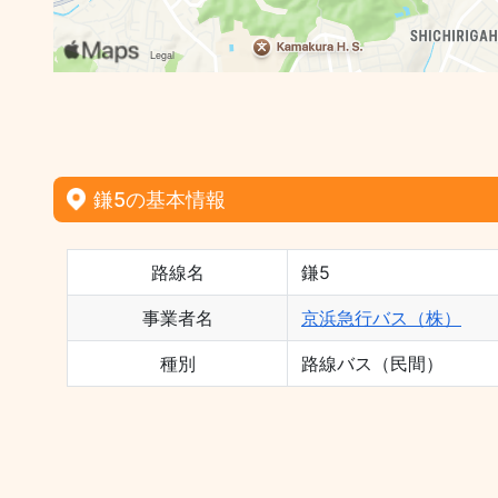
鎌5の基本情報
路線名
鎌5
事業者名
京浜急行バス（株）
種別
路線バス（民間）