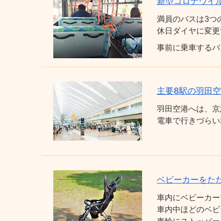
新型コロナウイ
満員のバスは3つ
休日ダイヤに変更
事前に乗車するバ
主要8駅の羽田
羽田空港へは、京
電車で行きづらい
ベビーカーをた
車内にベビーカー
車内中ほどのベビ