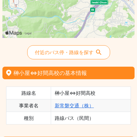
付近のバス停・路線を探す
榊小屋⇔好間高校の基本情報
路線名
榊小屋⇔好間高校
事業者名
新常磐交通（株）
種別
路線バス（民間）