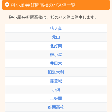
榊小屋⇔好間高校のバス停一覧
榊小屋⇔好間高校は、13のバス停に停車します。
猪ノ鼻
元山
北好間
榊小屋
井田木
旧道大利
篠登城
小畑
上好間
好間高校