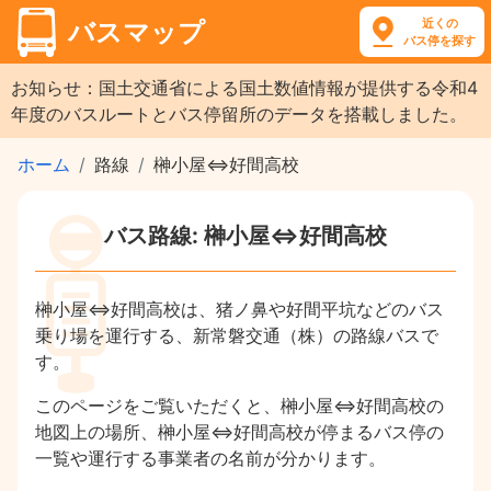
近くの
バスマップ
バス停を探す
お知らせ：国土交通省による国土数値情報が提供する令和4
年度のバスルートとバス停留所のデータを搭載しました。
ホーム
路線
榊小屋⇔好間高校
バス路線: 榊小屋⇔好間高校
榊小屋⇔好間高校は、猪ノ鼻や好間平坑などのバス
乗り場を運行する、新常磐交通（株）の路線バスで
す。
このページをご覧いただくと、榊小屋⇔好間高校の
地図上の場所、榊小屋⇔好間高校が停まるバス停の
一覧や運行する事業者の名前が分かります。