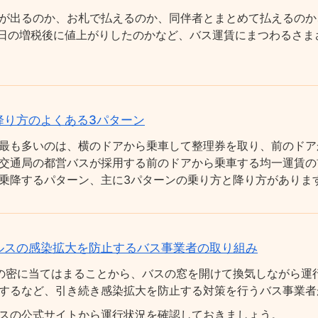
が出るのか、お札で払えるのか、同伴者とまとめて払えるのか
0月1日の増税後に値上がりしたのかなど、バス運賃にまつわるさ
降り方のよくある3パターン
最も多いのは、横のドアから乗車して整理券を取り、前のドア
交通局の都営バスが採用する前のドアから乗車する均一運賃の
乗降するパターン、主に3パターンの乗り方と降り方がありま
ルスの感染拡大を防止するバス事業者の取り組み
の密に当てはまることから、バスの窓を開けて換気しながら運
するなど、引き続き感染拡大を防止する対策を行うバス事業者
スの公式サイトから運行状況を確認しておきましょう。