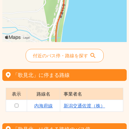
付近のバス停・路線を探す
「歌見北」に停まる路線
表示
路線名
事業者名
内海府線
新潟交通佐渡（株）