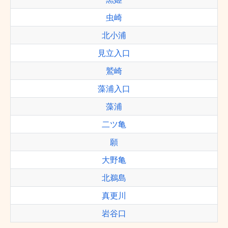
虫崎
北小浦
見立入口
鷲崎
藻浦入口
藻浦
二ツ亀
願
大野亀
北鵜島
真更川
岩谷口