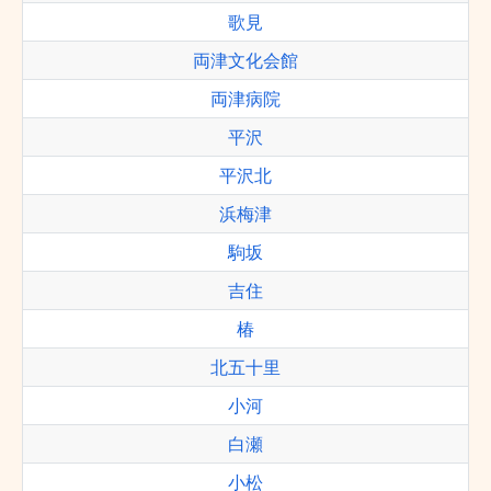
歌見
両津文化会館
両津病院
平沢
平沢北
浜梅津
駒坂
吉住
椿
北五十里
小河
白瀬
小松