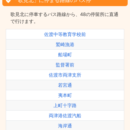
「歌見北」に停まる路線のバス停
歌見北に停車するバス路線から、48の停留所に直通
で行けます。
佐渡中等教育学校前
鷲崎漁港
船場町
監督署前
佐渡市両津支所
若宮通
夷本町
上町十字路
両津港佐渡汽船
海岸通