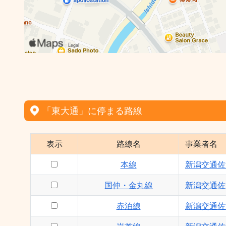
「東大通」に停まる路線
表示
路線名
事業者名
本線
新潟交通佐
国仲・金丸線
新潟交通佐
赤泊線
新潟交通佐