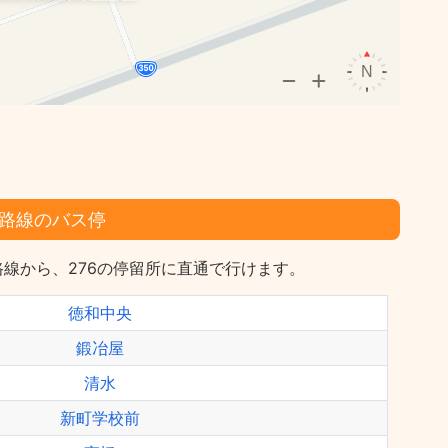
路線のバス停
線から、276の停留所に直通で行けます。
徳和中央
鍛冶屋
清水
新町学校前