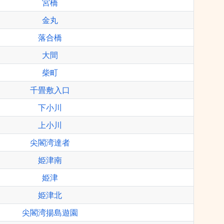
宮橋
金丸
落合橋
大間
柴町
千畳敷入口
下小川
上小川
尖閣湾達者
姫津南
姫津
姫津北
尖閣湾揚島遊園