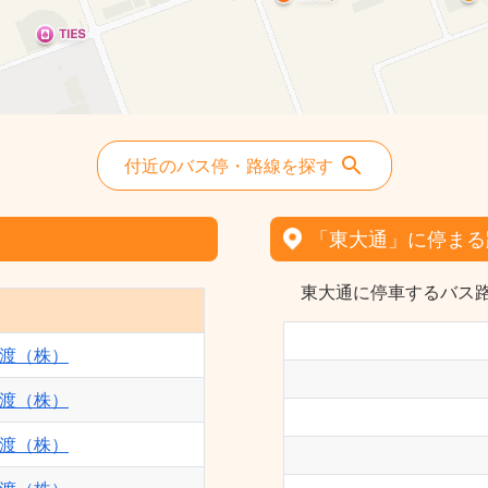
付近のバス停・路線を探す
「東大通」に停まる
東大通に停車するバス路
渡（株）
渡（株）
渡（株）