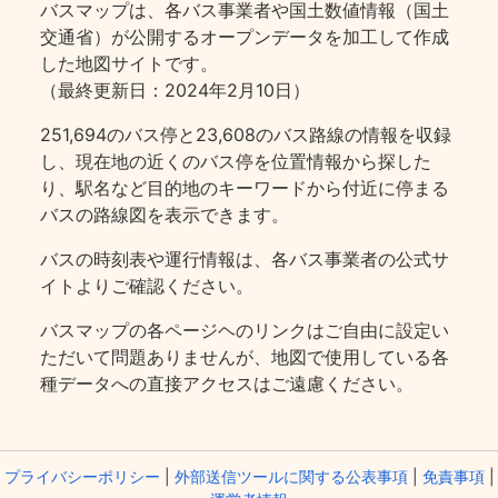
バスマップは、各バス事業者や国土数値情報（国土
交通省）が公開するオープンデータを加工して作成
した地図サイトです。
（最終更新日：2024年2月10日）
251,694のバス停と23,608のバス路線の情報を収録
し、現在地の近くのバス停を位置情報から探した
り、駅名など目的地のキーワードから付近に停まる
バスの路線図を表示できます。
バスの時刻表や運行情報は、各バス事業者の公式サ
イトよりご確認ください。
バスマップの各ページヘのリンクはご自由に設定い
ただいて問題ありませんが、地図で使用している各
種データへの直接アクセスはご遠慮ください。
プライバシーポリシー
|
外部送信ツールに関する公表事項
|
免責事項
|