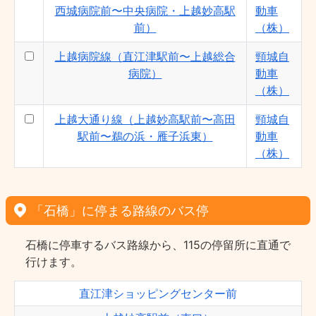
西城病院前〜中央病院・上越妙高駅
動車
前）
（株）
上越病院線（直江津駅前〜上越総合
頸城自
病院）
動車
（株）
上越大通り線（上越妙高駅前〜高田
頸城自
駅前〜鵜の浜・雁子浜東）
動車
（株）
「石橋」に停まる路線のバス停
石橋に停車するバス路線から、115の停留所に直通で
行けます。
直江津ショッピングセンター前