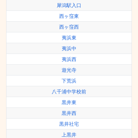
犀潟駅入口
西ヶ窪東
西ヶ窪西
夷浜東
夷浜中
夷浜西
遊光寺
下荒浜
八千浦中学校前
黒井東
黒井西
黒井社宅
上黒井