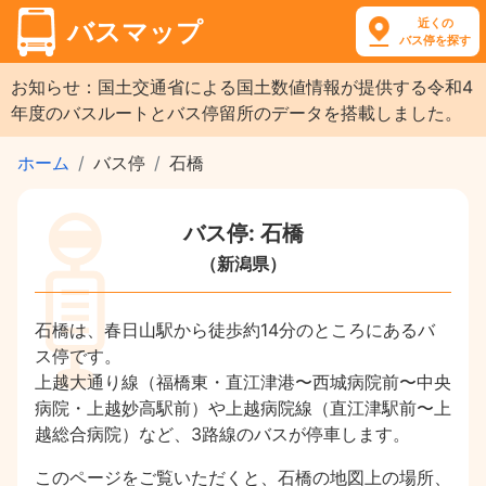
近くの
バスマップ
バス停を探す
お知らせ：国土交通省による国土数値情報が提供する令和4
年度のバスルートとバス停留所のデータを搭載しました。
ホーム
バス停
石橋
バス停: 石橋
（新潟県）
石橋は、春日山駅から徒歩約14分のところにあるバ
ス停です。
上越大通り線（福橋東・直江津港〜西城病院前〜中央
病院・上越妙高駅前）や上越病院線（直江津駅前〜上
越総合病院）など、3路線のバスが停車します。
このページをご覧いただくと、石橋の地図上の場所、