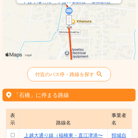
上越大通り線（上越妙高駅前〜高田駅前〜
鵜の浜・雁子浜東） - 頸城自動車（株）
付近のバス停・路線を探す
「石橋」に停まる路線
表
事業者
示
路線名
名
上越大通り線（福橋東・直江津港〜
頸城自