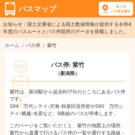
近くの
バスマップ
バス停を探す
お知らせ：国土交通省による国土数値情報が提供する令和4
年度のバスルートとバス停留所のデータを搭載しました。
ホーム
バス停
紫竹
バス停: 紫竹
（新潟県）
紫竹は、新潟駅から徒歩約17分のところにあるバス停
です。
S94 万代シテイ-沢海-秋葉区役所前やS90 万代シ
テイ-横越-水原など、9路線のバスが停車します。
このページをご覧いただくと、紫竹の地図上の場所、
紫竹から直通で行けるバス停の一覧や運行する路線・