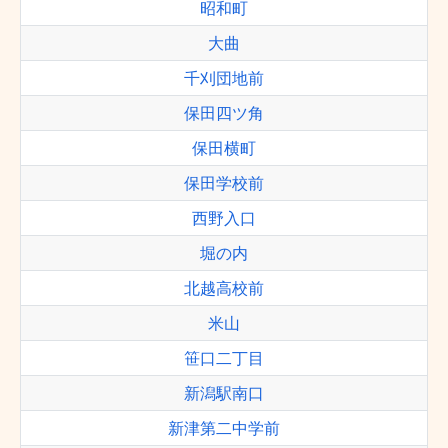
昭和町
大曲
千刈団地前
保田四ツ角
保田横町
保田学校前
西野入口
堀の内
北越高校前
米山
笹口二丁目
新潟駅南口
新津第二中学前