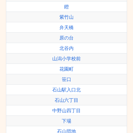
鐙
紫竹山
弁天橋
原の台
北谷内
山潟小学校前
花園町
笹口
石山駅入口北
石山六丁目
中野山四丁目
下場
石山団地