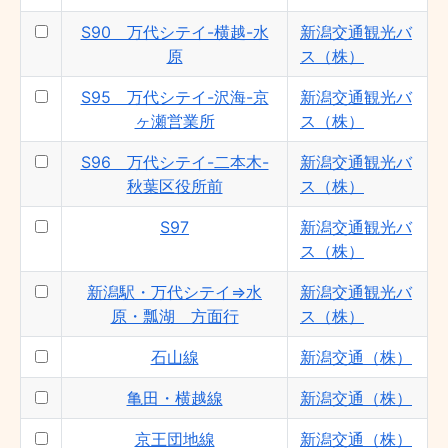
S90 万代シテイ-横越-水
新潟交通観光バ
原
ス（株）
S95 万代シテイ-沢海-京
新潟交通観光バ
ヶ瀬営業所
ス（株）
S96 万代シテイ-二本木-
新潟交通観光バ
秋葉区役所前
ス（株）
S97
新潟交通観光バ
ス（株）
新潟駅・万代シテイ⇒水
新潟交通観光バ
原・瓢湖 方面行
ス（株）
石山線
新潟交通（株）
亀田・横越線
新潟交通（株）
京王団地線
新潟交通（株）