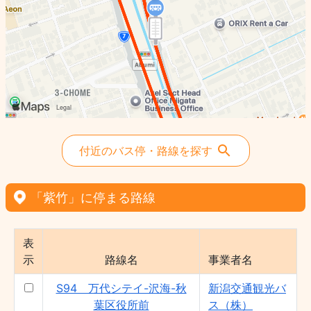
- 新潟交通観光バス（株）
石山線 - 新潟交通（株）
亀田・横越線 - 新潟交通（株）
S94 万代シテイ-沢海-秋葉区役所前 - 新
潟交通観光バス（株）
S90 万代シテイ-横越-水原 - 新潟交通観
光バス（株）
S96 万代シテイ-二本木-秋葉区役所前 -
新潟交通観光バス（株）
付近のバス停・路線を探す
「紫竹」に停まる路線
表
示
路線名
事業者名
S94 万代シテイ-沢海-秋
新潟交通観光バ
葉区役所前
ス（株）