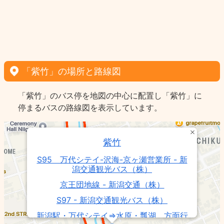
「紫竹」の場所と路線図
「紫竹」のバス停を地図の中心に配置し「紫竹」に
停まるバスの路線図を表示しています。
紫竹
S95 万代シテイ-沢海-京ヶ瀬営業所 - 新
潟交通観光バス（株）
京王団地線 - 新潟交通（株）
S97 - 新潟交通観光バス（株）
新潟駅・万代シテイ⇒水原・瓢湖 方面行