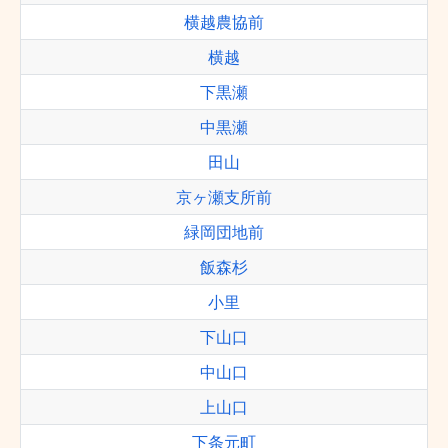
横越農協前
横越
下黒瀬
中黒瀬
田山
京ヶ瀬支所前
緑岡団地前
飯森杉
小里
下山口
中山口
上山口
下条元町