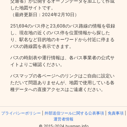
交通省）が公開するオープンデータを加工して作成
した地図サイトです。
（最終更新日：2024年2月10日）
251,694のバス停と23,608のバス路線の情報を収録
し、現在地の近くのバス停を位置情報から探した
り、駅名など目的地のキーワードから付近に停まる
バスの路線図を表示できます。
バスの時刻表や運行情報は、各バス事業者の公式サ
イトよりご確認ください。
バスマップの各ページヘのリンクはご自由に設定い
ただいて問題ありませんが、地図で使用している各
種データへの直接アクセスはご遠慮ください。
プライバシーポリシー
|
外部送信ツールに関する公表事項
|
免責事項
|
運営者情報
© 2015-2024 busmap.info