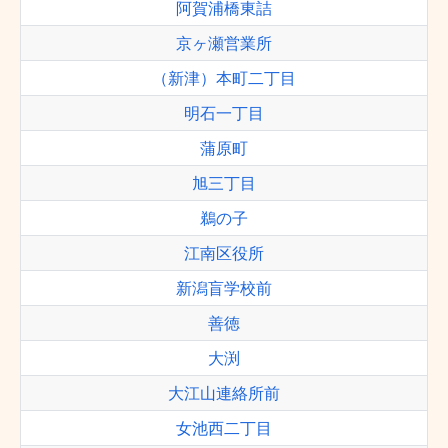
阿賀浦橋東詰
京ヶ瀬営業所
（新津）本町二丁目
明石一丁目
蒲原町
旭三丁目
鵜の子
江南区役所
新潟盲学校前
善徳
大渕
大江山連絡所前
女池西二丁目