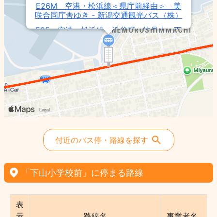
E26M 空港・松浜線＜県庁前経由＞ 美
咲合同庁舎ゆき - 新潟交通観光バス（株）
E25 空港・松浜線＜浜谷町・物見山・下
山経由＞ 新潟医療福祉大学ゆき - 新潟交
通観光バス（株）
空港・松浜線 - 新潟交通（株）
E20M 空港・松浜線 美咲合同庁舎ゆき
- 新潟交通観光バス（株）
E23 空港・松浜線＜浜谷町・物見山・下
山経由＞ 新潟競馬場ゆき - 新潟交通観光
バス（株）
E24 空港・松浜線＜浜谷町・下山・島見
付近のバス停・路線を探す
町経由＞ 北部営業所ゆき - 新潟交通観光
バス（株）
E27 空港・松浜線＜南高校前経由＞ 江
「下山小学校前」に停まる路線
南高校前ゆき - 新潟交通観光バス（株）
表
示
路線名
事業者名