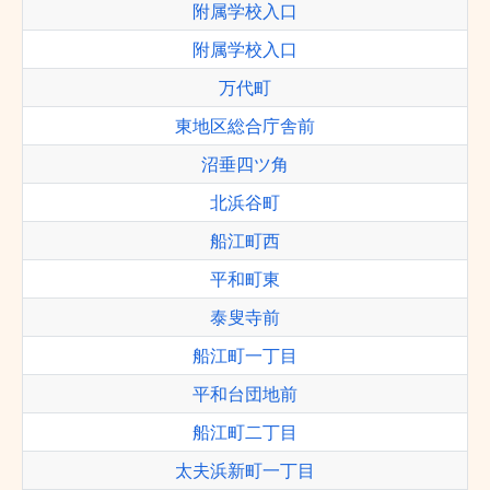
附属学校入口
附属学校入口
万代町
東地区総合庁舎前
沼垂四ツ角
北浜谷町
船江町西
平和町東
泰叟寺前
船江町一丁目
平和台団地前
船江町二丁目
太夫浜新町一丁目