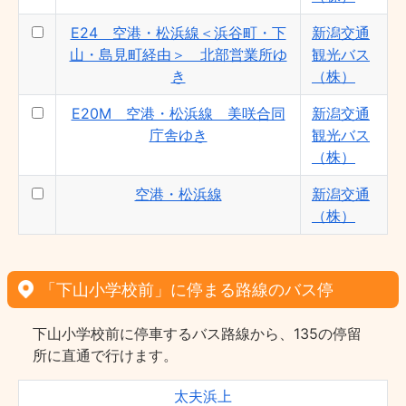
E24 空港・松浜線＜浜谷町・下
新潟交通
山・島見町経由＞ 北部営業所ゆ
観光バス
き
（株）
E20M 空港・松浜線 美咲合同
新潟交通
庁舎ゆき
観光バス
（株）
空港・松浜線
新潟交通
（株）
「下山小学校前」に停まる路線のバス停
下山小学校前に停車するバス路線から、135の停留
所に直通で行けます。
太夫浜上