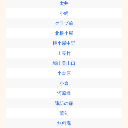
太井
小網
クラブ前
北根小屋
根小屋中野
上長竹
城山登山口
小倉原
小倉
河原橋
諏訪の森
荒句
無料庵