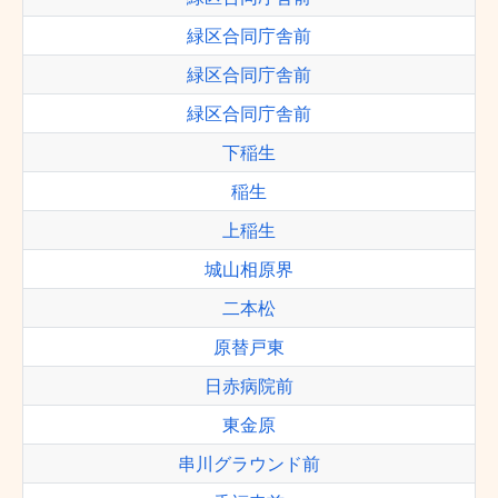
緑区合同庁舎前
緑区合同庁舎前
緑区合同庁舎前
下稲生
稲生
上稲生
城山相原界
二本松
原替戸東
日赤病院前
東金原
串川グラウンド前