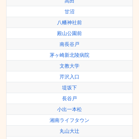
高田
甘沼
八幡神社前
殿山公園前
南長谷戸
茅ヶ崎新北陵病院
文教大学
芹沢入口
堤坂下
長谷戸
小出一本松
湘南ライフタウン
丸山大辻