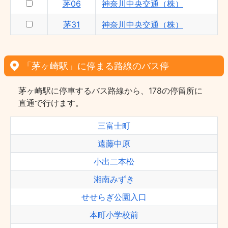
茅06
神奈川中央交通（株）
茅31
神奈川中央交通（株）
「茅ヶ崎駅」に停まる路線のバス停
茅ヶ崎駅に停車するバス路線から、178の停留所に
直通で行けます。
三富士町
遠藤中原
小出二本松
湘南みずき
せせらぎ公園入口
本町小学校前