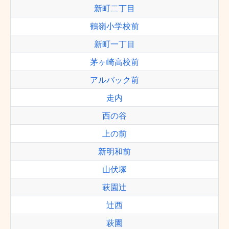
新町二丁目
鶴嶺小学校前
新町一丁目
茅ヶ崎高校前
アルバック前
走内
西の谷
上の前
新明和前
山伏塚
萩園辻
辻西
萩園