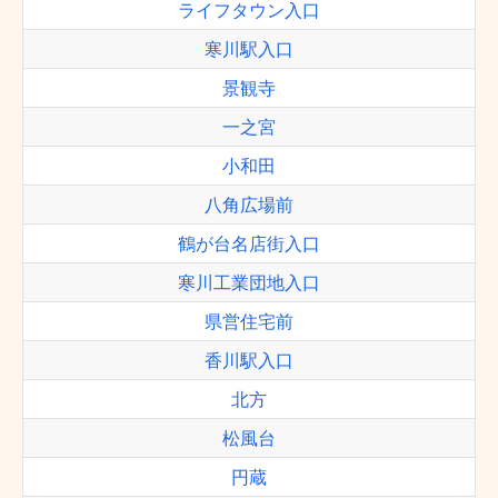
ライフタウン入口
寒川駅入口
景観寺
一之宮
小和田
八角広場前
鶴が台名店街入口
寒川工業団地入口
県営住宅前
香川駅入口
北方
松風台
円蔵