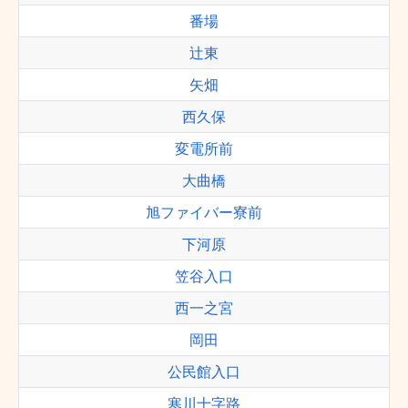
番場
辻東
矢畑
西久保
変電所前
大曲橋
旭ファイバー寮前
下河原
笠谷入口
西一之宮
岡田
公民館入口
寒川十字路