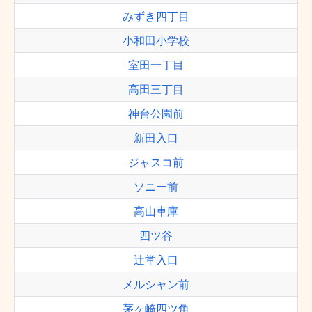
みずき四丁目
小和田小学校
室田一丁目
高田三丁目
神台公園前
新田入口
ジャスコ前
ソニー前
高山車庫
四ツ谷
辻堂入口
メルシャン前
茅ヶ崎四ツ角