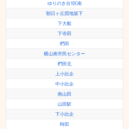
ゆりのき台1区南
朝日ヶ丘団地坂下
下大船
下寺田
椚田
横山南市民センター
椚田北
上小比企
中小比企
南山田
山田駅
下小比企
時田