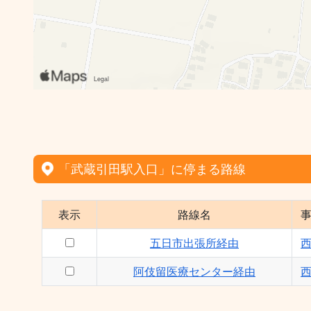
「武蔵引田駅入口」に停まる路線
表示
路線名
五日市出張所経由
阿伎留医療センター経由