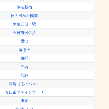
伊奈新宿
日の出福祉園前
武蔵五日市駅
五日市出張所
横沢
留原上
東町
三内
代継
高尾（るのバス）
五日市ファインプラザ
伊奈