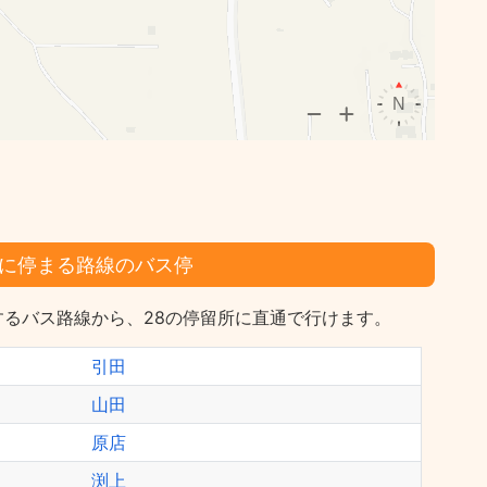
に停まる路線のバス停
するバス路線から、28の停留所に直通で行けます。
引田
山田
原店
渕上