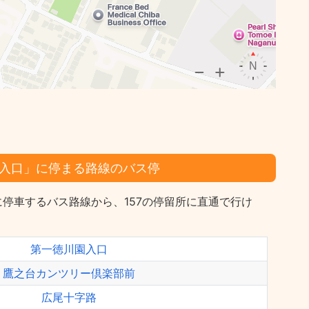
入口」に停まる路線のバス停
停車するバス路線から、157の停留所に直通で行け
第一徳川園入口
鷹之台カンツリー倶楽部前
広尾十字路