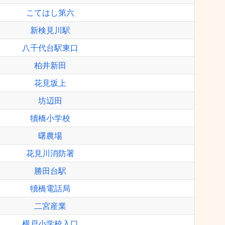
こてはし第六
新検見川駅
八千代台駅東口
柏井新田
花見坂上
坊辺田
犢橋小学校
曙農場
花見川消防署
勝田台駅
犢橋電話局
二宮産業
横戸小学校入口