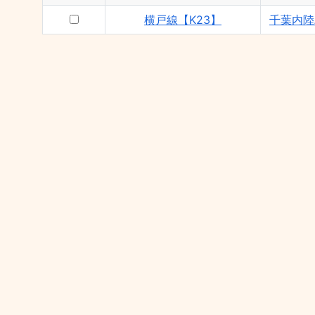
横戸線【K23】
千葉内陸