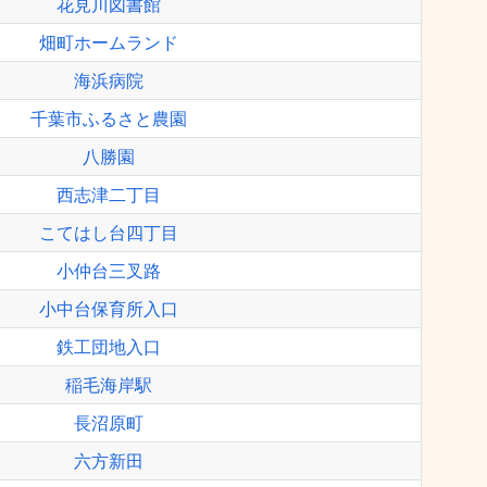
花見川図書館
畑町ホームランド
海浜病院
千葉市ふるさと農園
八勝園
西志津二丁目
こてはし台四丁目
小仲台三叉路
小中台保育所入口
鉄工団地入口
稲毛海岸駅
長沼原町
六方新田