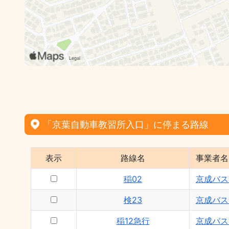
「京葉自動車教習所入口」に停まる路線
表示
路線名
事業者名
稲02
京成バス
検23
京成バス
稲12急行
京成バス