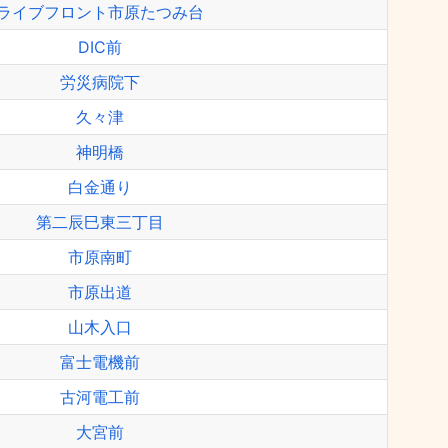
ライブフロント市原たつみ台
DIC前
労災病院下
久々津
神明橋
白金通り
第二辰巳東三丁目
市原南町
市原出道
山木入口
富士電機前
古河電工前
大宮前