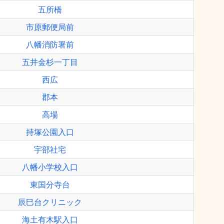
五所橋
市原郵便局前
八幡消防署前
五井金杉一丁目
西広
郡本
高場
持塚公園入口
宇部社宅
八幡小学校入口
東国分寺台
辰巳台クリニック
海土有木駅入口