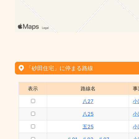
「砂田住宅」に停まる路線
表示
路線名
事
八27
小
八25
小
五25
小