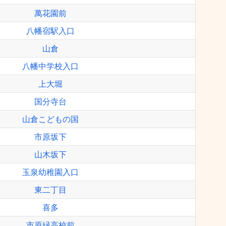
萬花園前
八幡宿駅入口
山倉
八幡中学校入口
上大堀
国分寺台
山倉こどもの国
市原坂下
山木坂下
玉泉幼稚園入口
東二丁目
喜多
市原緑高校前