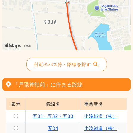
付近のバス停・路線を探す
「戸隠神社前」に停まる路線
表示
路線名
事業者名
五31・五32・五33
小湊鐵道（株）
五04
小湊鐵道（株）