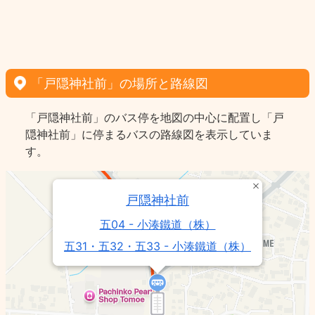
「戸隠神社前」の場所と路線図
「戸隠神社前」のバス停を地図の中心に配置し「戸
隠神社前」に停まるバスの路線図を表示していま
す。
戸隠神社前
五04 - 小湊鐵道（株）
五31・五32・五33 - 小湊鐵道（株）