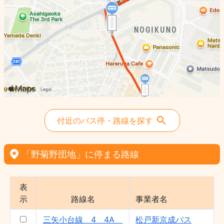
付近のバス停・路線を探す
「野菊野団地」に停まる路線
表
示
路線名
事業者名
三矢小台線 4 4A
松戸新京成バス