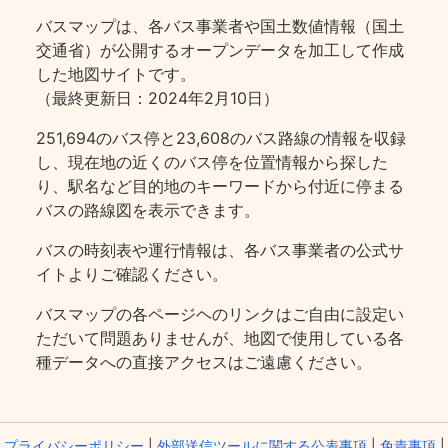
バスマップは、各バス事業者や国土数値情報（国土
交通省）が公開するオープンデータを加工して作成
した地図サイトです。
（最終更新日：2024年2月10日）
251,694のバス停と23,608のバス路線の情報を収録
し、現在地の近くのバス停を位置情報から探した
り、駅名など目的地のキーワードから付近に停まる
バスの路線図を表示できます。
バスの時刻表や運行情報は、各バス事業者の公式サ
イトよりご確認ください。
バスマップの各ページヘのリンクはご自由に設定い
ただいて問題ありませんが、地図で使用している各
種データへの直接アクセスはご遠慮ください。
プライバシーポリシー
|
外部送信ツールに関する公表事項
|
免責事項
|