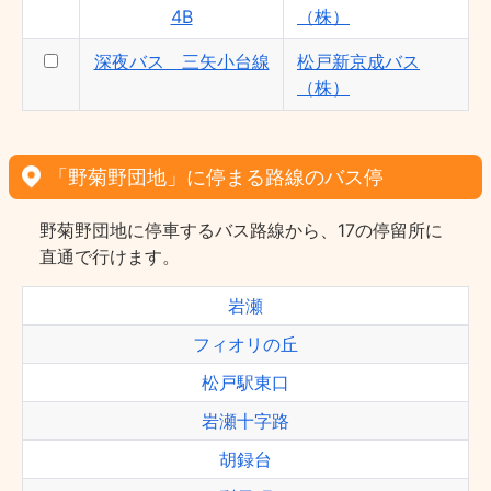
4B
（株）
深夜バス 三矢小台線
松戸新京成バス
（株）
「野菊野団地」に停まる路線のバス停
野菊野団地に停車するバス路線から、17の停留所に
直通で行けます。
岩瀬
フィオリの丘
松戸駅東口
岩瀬十字路
胡録台