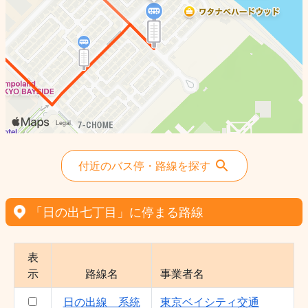
付近のバス停・路線を探す
「日の出七丁目」に停まる路線
表
示
路線名
事業者名
日の出線 系統
東京ベイシティ交通