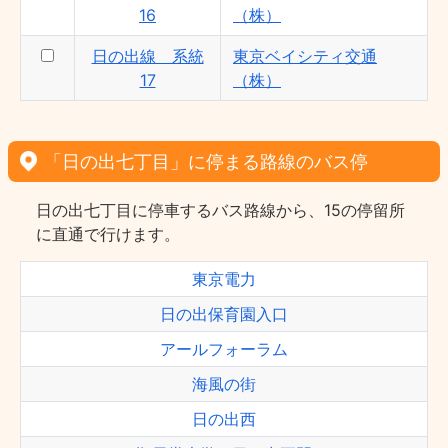
16
（株）
日の出線 系統
東京ベイシティ交通
17
（株）
「日の出七丁目」に停まる路線のバス停
日の出七丁目に停車するバス路線から、15の停留所
に直通で行けます。
東京電力
日の出保育園入口
アールフォーラム
海風の街
日の出西