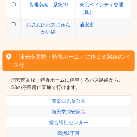
高洲南線 系統19
東京ベイシティ交通
（株）
おさんぽバスじゅん
浦安市
かい線
「浦安南高校・特養ホーム」に停まる路線のバ
ス停
浦安南高校・特養ホームに停車するバス路線から、
53の停留所に直通で行けます。
海楽西児童公園
順天堂浦安病院
総合福祉センター
高洲2丁目