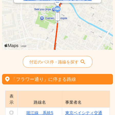
（株）
富岡S線 系統8 - 東京ベイシティ交通
（株）
舞浜線 系統9 - 東京ベイシティ交通
（株）
付近のバス停・路線を探す
「フラワー通り」に停まる路線
表
示
路線名
事業者名
堀江線 系統5
東京ベイシティ交通