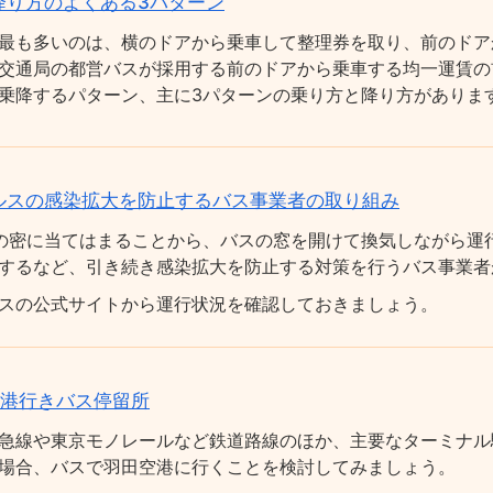
降り方のよくある3パターン
最も多いのは、横のドアから乗車して整理券を取り、前のドア
交通局の都営バスが採用する前のドアから乗車する均一運賃の
乗降するパターン、主に3パターンの乗り方と降り方がありま
ルスの感染拡大を防止するバス事業者の取り組み
の密に当てはまることから、バスの窓を開けて換気しながら運
するなど、引き続き感染拡大を防止する対策を行うバス事業者
スの公式サイトから運行状況を確認しておきましょう。
空港行きバス停留所
急線や東京モノレールなど鉄道路線のほか、主要なターミナル
場合、バスで羽田空港に行くことを検討してみましょう。