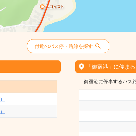
付近のバス停・路線を探す
「御宿港」に停まる
御宿港に停車するバス路
）
）