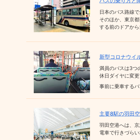
バスの乗り方と
日本のバス路線で
そのほか、東京都
する前のドアから
新型コロナウイ
満員のバスは3つ
休日ダイヤに変更
事前に乗車するバ
主要8駅の羽田
羽田空港へは、京
電車で行きづらい