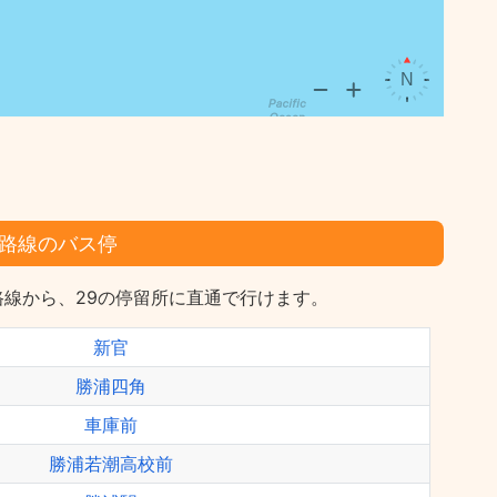
路線のバス停
線から、29の停留所に直通で行けます。
新官
勝浦四角
車庫前
勝浦若潮高校前