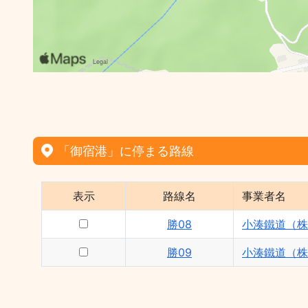
「御宿港」に停まる路線
表示
路線名
事業者名
勝08
小湊鐵道（株
勝09
小湊鐵道（株