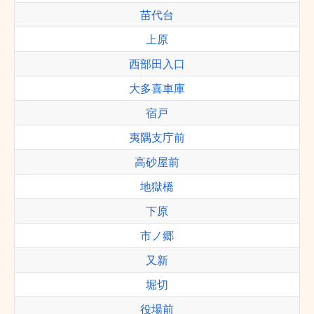
苗代台
上原
西部田入口
大多喜車庫
宿戸
夷隅支庁前
高砂屋前
地獄橋
下原
市ノ郷
又新
堀切
役場前