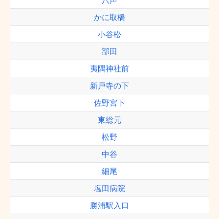
八声
かに取橋
小谷松
部田
夷隅神社前
新戸寺の下
佐野宮下
東総元
松野
中谷
細尾
塩田病院
勝浦駅入口