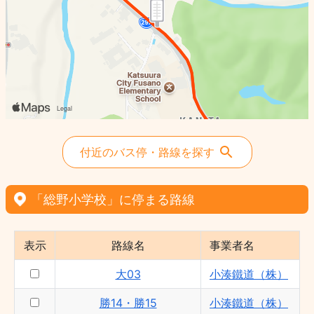
付近のバス停・路線を探す
「総野小学校」に停まる路線
表示
路線名
事業者名
大03
小湊鐵道（株）
勝14・勝15
小湊鐵道（株）