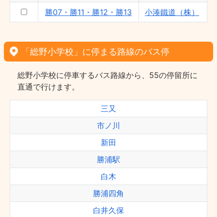
勝07・勝11・勝12・勝13
小湊鐵道（株）
「総野小学校」に停まる路線のバス停
総野小学校に停車するバス路線から、55の停留所に
直通で行けます。
三又
市ノ川
新田
勝浦駅
白木
勝浦四角
白井久保