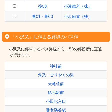
養08
小湊鐵道（株）
養01・養03
小湊鐵道（株）
「小沢又」に停まる路線のバス停
小沢又に停車するバス路線から、53の停留所に直通
で行けます。
神社前
粟又・ごりやくの湯
天竜荘前
総元駅前
小田代入口
養老渓谷駅