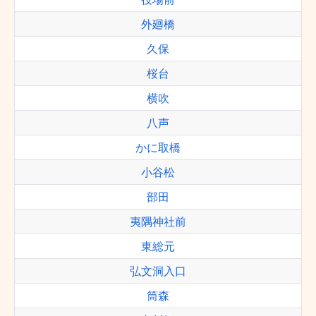
外廻橋
久保
桜台
横吹
八声
かに取橋
小谷松
部田
夷隅神社前
東総元
弘文洞入口
筒森