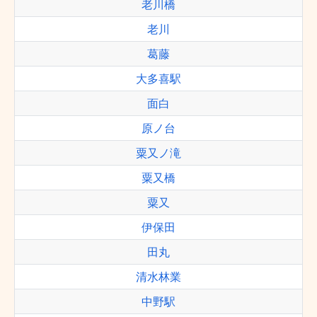
老川橋
老川
葛藤
大多喜駅
面白
原ノ台
粟又ノ滝
粟又橋
粟又
伊保田
田丸
清水林業
中野駅