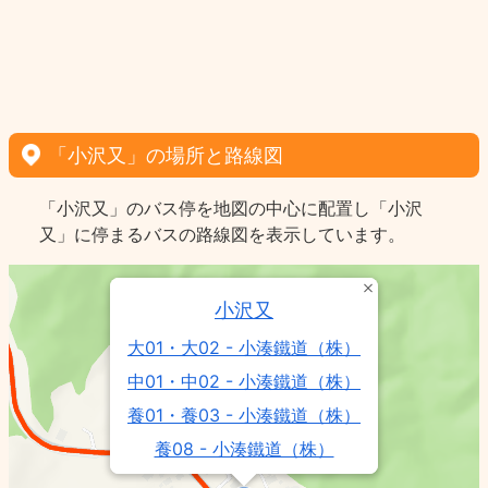
「小沢又」の場所と路線図
「小沢又」のバス停を地図の中心に配置し「小沢
又」に停まるバスの路線図を表示しています。
小沢又
大01・大02 - 小湊鐵道（株）
中01・中02 - 小湊鐵道（株）
養01・養03 - 小湊鐵道（株）
養08 - 小湊鐵道（株）