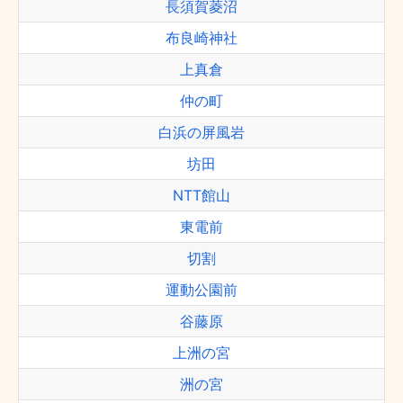
長須賀菱沼
布良崎神社
上真倉
仲の町
白浜の屏風岩
坊田
NTT館山
東電前
切割
運動公園前
谷藤原
上洲の宮
洲の宮