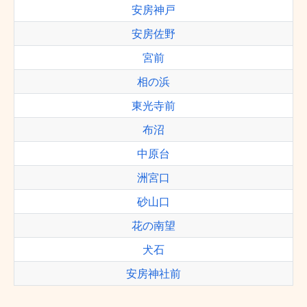
安房神戸
安房佐野
宮前
相の浜
東光寺前
布沼
中原台
洲宮口
砂山口
花の南望
犬石
安房神社前