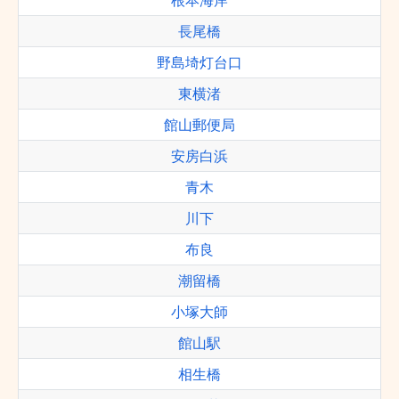
根本海岸
長尾橋
野島埼灯台口
東横渚
館山郵便局
安房白浜
青木
川下
布良
潮留橋
小塚大師
館山駅
相生橋