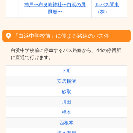
神戸〜布良崎神社〜白浜の屏
ルバス関東
風岩〜
（株）
「白浜中学校前」に停まる路線のバス停
白浜中学校前に停車するバス路線から、44の停留所
に直通で行けます。
下町
安房横渚
砂取
川田
根本
西根本