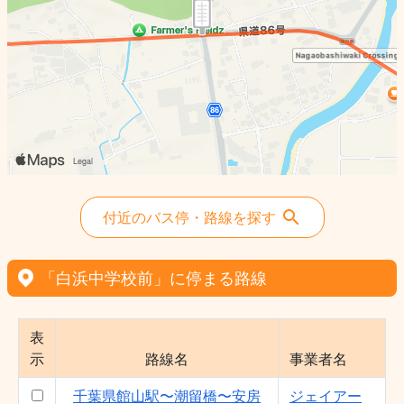
付近のバス停・路線を探す
「白浜中学校前」に停まる路線
表
示
路線名
事業者名
千葉県館山駅〜潮留橋〜安房
ジェイアー