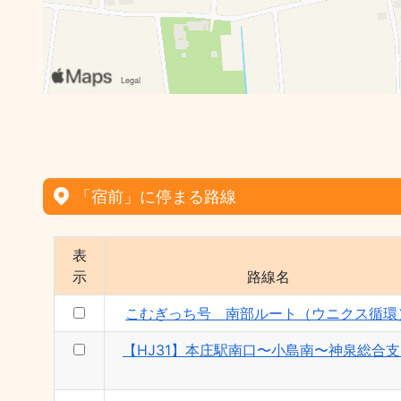
「宿前」に停まる路線
表
示
路線名
こむぎっち号 南部ルート（ウニクス循環
【HJ31】本庄駅南口〜小島南〜神泉総合