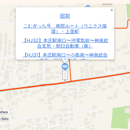
宿前
こむぎっち号 南部ルート（ウニクス循
環） - 上里町
【HJ32】本庄駅南口〜沖電気前〜神泉総
合支所 - 朝日自動車（株）
【HJ31】本庄駅南口〜小島南〜神泉総合
支所 - 朝日自動車（株）