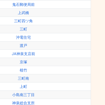
鬼石郵便局前
上武橋
三町四ツ角
三町
沖電住宅
渡戸
JA神泉支店前
京塚
植竹
三町南
上町
小島南三丁目
神泉総合支所