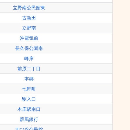
立野南公民館東
古新田
立野南
沖電気前
長久保公園南
峰岸
前原二丁目
本郷
七軒町
駅入口
本庄駅南口
群馬銀行
四ツ谷公民館