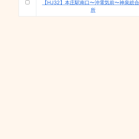
【HJ32】本庄駅南口〜沖電気前〜神泉総
所