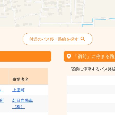
付近のバス停・路線を探す
「宿前」に停まる路
宿前に停車するバス路線
事業者名
）
上里町
支所
朝日自動車
（株）