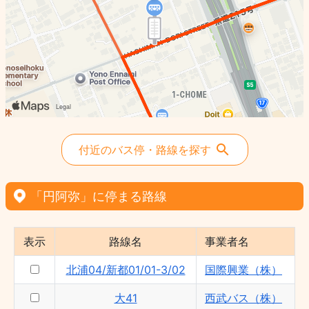
新都11 - 西武バス（株）
付近のバス停・路線を探す
「円阿弥」に停まる路線
表示
路線名
事業者名
北浦04/新都01/01-3/02
国際興業（株）
大41
西武バス（株）