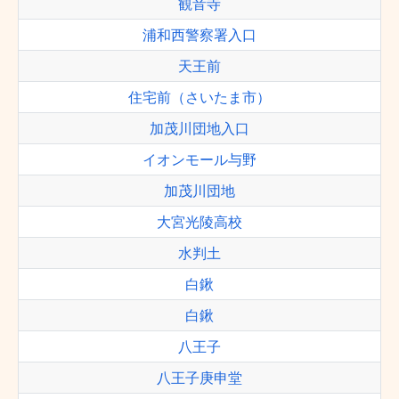
観音寺
浦和西警察署入口
天王前
住宅前（さいたま市）
加茂川団地入口
イオンモール与野
加茂川団地
大宮光陵高校
水判土
白鍬
白鍬
八王子
八王子庚申堂