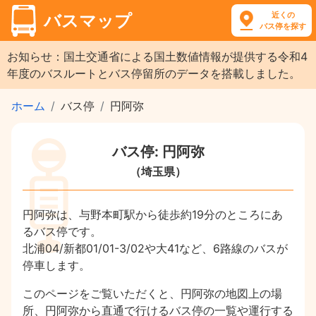
近くの
バスマップ
バス停を探す
お知らせ：国土交通省による国土数値情報が提供する令和4
年度のバスルートとバス停留所のデータを搭載しました。
ホーム
バス停
円阿弥
バス停: 円阿弥
（埼玉県）
円阿弥は、与野本町駅から徒歩約19分のところにあ
るバス停です。
北浦04/新都01/01-3/02や大41など、6路線のバスが
停車します。
このページをご覧いただくと、円阿弥の地図上の場
所、円阿弥から直通で行けるバス停の一覧や運行する