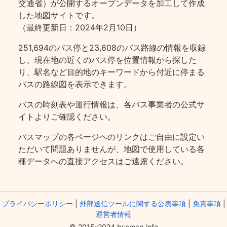
交通省）が公開するオープンデータを加工して作成
した地図サイトです。
（最終更新日：2024年2月10日）
251,694のバス停と23,608のバス路線の情報を収録
し、現在地の近くのバス停を位置情報から探した
り、駅名など目的地のキーワードから付近に停まる
バスの路線図を表示できます。
バスの時刻表や運行情報は、各バス事業者の公式サ
イトよりご確認ください。
バスマップの各ページヘのリンクはご自由に設定い
ただいて問題ありませんが、地図で使用している各
種データへの直接アクセスはご遠慮ください。
プライバシーポリシー
|
外部送信ツールに関する公表事項
|
免責事項
|
運営者情報
© 2015-2024 busmap.info