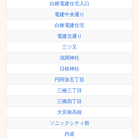
白鍬電建住宅入口
電建中央通り
白鍬電建住宅
電建北通り
三ツ又
浅間神社
日枝神社
円阿弥五丁目
三橋三丁目
三橋四丁目
大宮南高校
ソニックシティ前
内道