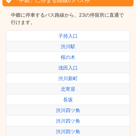
「中郷」に停まる路線のバス停
中郷に停車するバス路線から、23の停留所に直通で
行けます。
子持入口
渋川駅
桜の木
浅田入口
渋川新町
北寄居
長坂
渋川四ツ角
渋川四ツ角
渋川四ツ角