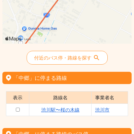
付近のバス停・路線を探す
「中郷」に停まる路線
表示
路線名
事業者名
渋川駅〜桜の木線
渋川市