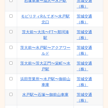
石塚車庫〜成沢〜水戸駅
茨城交通
（株）
モビリティRもてぎ〜水戸駅
茨城交通
北口
（株）
茨大前〜大洗〜FT〜那珂湊
茨城交通
駅
（株）
茨大前〜水戸駅〜アクアワー
茨城交通
ルド
（株）
茨大前〜茨大正門〜栄町〜水
茨城交通
戸駅
（株）
浜田営業所〜水戸駅〜御前山
茨城交通
車庫
（株）
水戸駅〜石塚〜御前山車庫
茨城交通
（株）