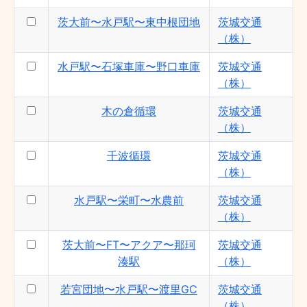
茨大前〜FT〜アクア〜那珂湊駅 - 茨城交通
（株）
茨大前〜水戸駅〜東中根団地
茨城交通
（株）
大宮〜那珂西部工業団地〜水戸駅 - 茨城交
通（株）
水戸駅〜石塚車庫〜野口車庫
茨城交通
水戸駅〜栄町〜飯富〜石塚車庫 - 茨城交通
（株）
（株）
水戸駅〜特急〜正門〜茨大前営業 - 茨城交
木の倉循環
茨城交通
通（株）
（株）
水戸駅〜栄町〜成沢〜石塚車庫 - 茨城交通
千波循環
茨城交通
（株）
（株）
渡里GC〜栄町〜水戸駅 - 茨城交通（株）
茨大前〜水戸駅〜東中根団地 - 茨城交通
水戸駅〜栄町〜水農前
茨城交通
（株）
（株）
茨大前〜東海工場前〜勝田営業所 - 茨城交
茨大前〜FT〜アクア〜那珂
茨城交通
通（株）
湊駅
（株）
茨大前〜水戸駅〜勝田駅前 - 茨城交通
（株）
若宮団地〜水戸駅〜渡里GC
茨城交通
若宮団地〜水戸駅〜渡里GC - 茨城交通
（株）