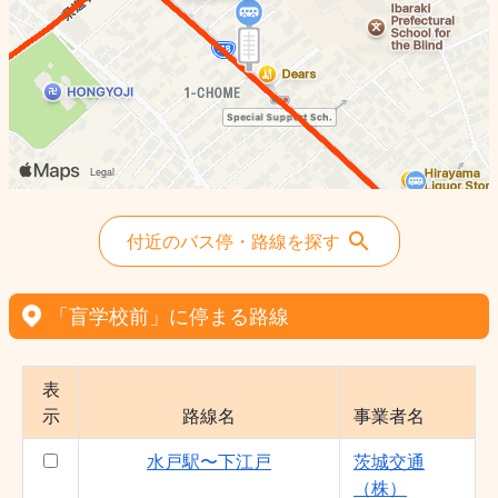
茨大前〜酒門〜常磐の杜 - 茨城交通（株）
モビリティRもてぎ〜水戸駅北口 - 茨城交
通（株）
千波循環 - 茨城交通（株）
千波循環文化C経由 - 茨城交通（株）
水戸駅〜開江・済生会〜双葉台二 - 茨城交
通（株）
水戸駅〜石塚〜御前山車庫 - 茨城交通
（株）
付近のバス停・路線を探す
水戸駅〜栄町〜水農前 - 茨城交通（株）
茨大前〜栄町12〜水戸駅 - 茨城交通（株）
「盲学校前」に停まる路線
茨大前〜水戸〜東前〜大串公園 - 茨城交通
（株）
表
大宮営業所〜瓜連〜水戸駅 - 茨城交通
示
路線名
事業者名
（株）
茨大前〜大洗〜FT〜那珂湊駅 - 茨城交通
水戸駅〜下江戸
茨城交通
（株）
（株）