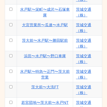
（株）
水戸駅〜栄町〜成沢〜石塚車
茨城交通
浜田営業所〜水戸駅〜御前山車庫 - 茨城交
通（株）
庫
（株）
水戸駅〜石塚車庫〜野口車庫 - 茨城交通
大宮営業所〜瓜連〜水戸駅
茨城交通
（株）
（株）
茨大前〜水戸駅〜アクアワールド - 茨城交
通（株）
茨大前〜水戸駅〜勝田駅前
茨城交通
茨大前〜大洗FT - 茨城交通（株）
（株）
茨大前〜水戸駅〜勝田営業所 - 茨城交通
浜田〜水戸駅〜野口車庫
茨城交通
（株）
（株）
水戸駅〜茨大前〜水戸NT - 茨城交通
（株）
水戸駅〜特急〜正門〜茨大前
茨城交通
木の倉循環 - 茨城交通（株）
営業
（株）
水戸駅〜常北高校 - 茨城交通（株）
茨大前〜大洗FT
茨城交通
水戸駅〜五中入口〜赤塚駅 - 茨城交通
（株）
（株）
若宮団地〜茨大前〜水戸NT
茨城交通
茨大前営業所〜国道〜東海駅 - 茨城交通