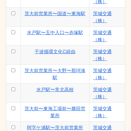
（株）
（株）
茨大前〜アクア〜那珂湊駅 - 茨城交通
茨大前営業所〜国道〜東海駅
茨城交通
（株）
（株）
茨大前〜水戸駅〜大洗〜那珂湊駅 - 茨城交
通（株）
水戸駅〜五中入口〜赤塚駅
茨城交通
（株）
阿字ケ浦駅〜茨大前営業所 - 茨城交通
（株）
千波循環文化C経由
茨城交通
茨大前〜茨大正門〜栄町〜水戸駅 - 茨城交
（株）
通（株）
浜田〜水戸駅〜野口車庫 - 茨城交通（株）
茨大前営業所〜大野〜那珂湊
茨城交通
駅
（株）
浜田〜水戸駅〜渡里GC - 茨城交通（株）
双葉台二〜開江〜水戸駅 - 茨城交通（株）
水戸駅〜常北高校
茨城交通
水戸駅〜下江戸 - 茨城交通（株）
（株）
若宮団地〜茨大前〜水戸NT - 茨城交通
茨大前〜東海工場前〜勝田営
茨城交通
（株）
業所
（株）
茨大前〜大野〜平磯中学校下 - 茨城交通
（株）
阿字ケ浦駅〜茨大前営業所
茨城交通