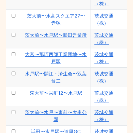
（株）
茨大前〜水高スクエア27〜
茨城交通
赤塚
（株）
茨大前〜水戸駅〜勝田営業所
茨城交通
（株）
大宮〜那珂西部工業団地〜水
茨城交通
戸駅
（株）
水戸駅〜開江・済生会〜双葉
茨城交通
台二
（株）
茨大前〜栄町12〜水戸駅
茨城交通
（株）
茨大前〜水戸〜東前〜大串公
茨城交通
園
（株）
浜田〜水戸駅〜渡里GC
茨城交通