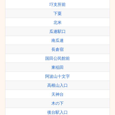
圷支所前
下粟
北米
瓜連駅口
南瓜連
長倉宿
国田公民館前
東稲田
阿波山十文字
高根山入口
天神台
木の下
後台駅入口