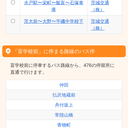
水戸駅〜栄町〜飯富〜石塚車
茨城交通
庫
（株）
茨大前〜大野〜平磯中学校下
茨城交通
（株）
「盲学校前」に停まる路線のバス停
盲学校前に停車するバス路線から、476の停留所に
直通で行けます。
仲田
払沢地蔵前
舟付坂上
常陸山橋
青物町