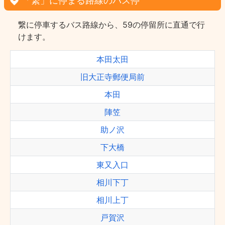
「繋」に停まる路線のバス停
繋に停車するバス路線から、59の停留所に直通で行
けます。
本田太田
旧大正寺郵便局前
本田
陣笠
助ノ沢
下大橋
東又入口
相川下丁
相川上丁
戸賀沢