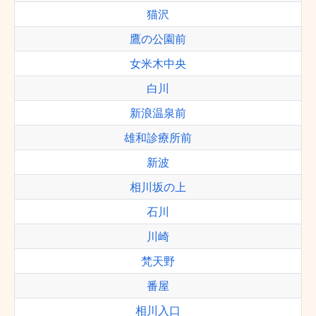
猫沢
鷹の公園前
女米木中央
白川
新浪温泉前
雄和診療所前
新波
相川坂の上
石川
川崎
梵天野
番屋
相川入口