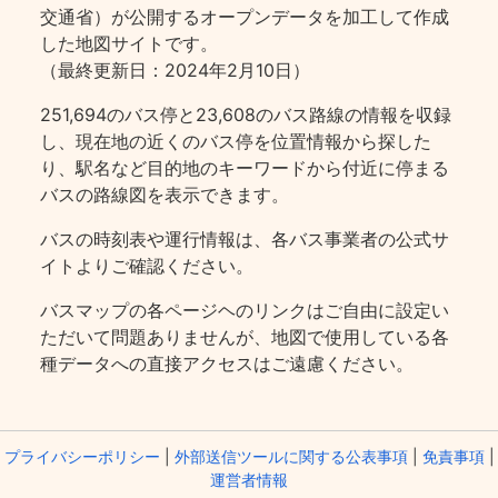
交通省）が公開するオープンデータを加工して作成
した地図サイトです。
（最終更新日：2024年2月10日）
251,694のバス停と23,608のバス路線の情報を収録
し、現在地の近くのバス停を位置情報から探した
り、駅名など目的地のキーワードから付近に停まる
バスの路線図を表示できます。
バスの時刻表や運行情報は、各バス事業者の公式サ
イトよりご確認ください。
バスマップの各ページヘのリンクはご自由に設定い
ただいて問題ありませんが、地図で使用している各
種データへの直接アクセスはご遠慮ください。
プライバシーポリシー
|
外部送信ツールに関する公表事項
|
免責事項
|
運営者情報