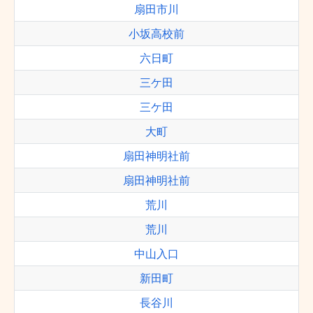
扇田市川
小坂高校前
六日町
三ケ田
三ケ田
大町
扇田神明社前
扇田神明社前
荒川
荒川
中山入口
新田町
長谷川