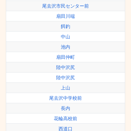
尾去沢市民センター前
扇田川端
餌釣
中山
池内
扇田仲町
陸中沢尻
陸中沢尻
上山
尾去沢中学校前
長内
花輪高校前
西道口