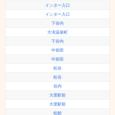
インター入口
インター入口
下谷内
大滝温泉町
下谷内
中前田
中前田
松谷
松谷
谷内
大里駅前
大里駅前
松館