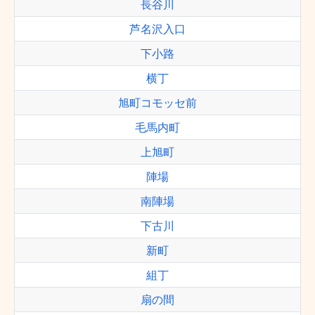
長谷川
芦名沢入口
下小路
横丁
旭町コモッセ前
毛馬内町
上旭町
陣場
南陣場
下古川
新町
組丁
扇の間