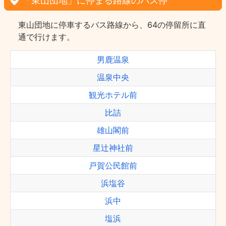
「東山団地」に停まる路線のバス停
東山団地に停車するバス路線から、64の停留所に直
通で行けます。
男鹿温泉
温泉中央
観光ホテル前
比詰
雄山閣前
星辻神社前
戸賀公民館前
浜塩谷
浜中
塩浜