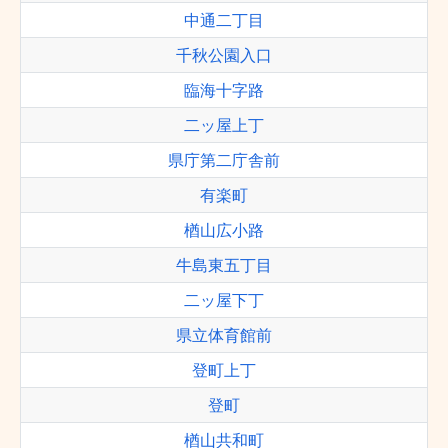
中通二丁目
千秋公園入口
臨海十字路
二ッ屋上丁
県庁第二庁舎前
有楽町
楢山広小路
牛島東五丁目
二ッ屋下丁
県立体育館前
登町上丁
登町
楢山共和町