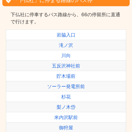
「下仏社」に停まる路線のバス停
下仏社に停車するバス路線から、66の停留所に直通
で行けます。
岩脇入口
滝ノ沢
川向
五反沢神社前
貯木場前
ソーラー発電所前
杉花
梨ノ木岱
米内沢駅前
御狩屋