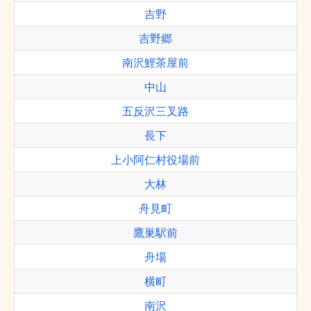
吉野
吉野郷
南沢鯉茶屋前
中山
五反沢三叉路
長下
上小阿仁村役場前
大林
舟見町
鷹巣駅前
舟場
横町
南沢