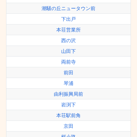
潮騒の丘ニュータウン前
下出戸
本荘営業所
西の沢
山田下
両前寺
前田
琴浦
由利振興局前
岩渕下
本荘駅前角
京田
桜小路