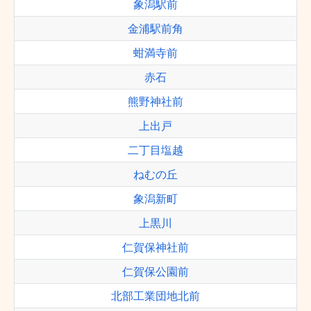
象潟駅前
金浦駅前角
蚶満寺前
赤石
熊野神社前
上出戸
二丁目塩越
ねむの丘
象潟新町
上黒川
仁賀保神社前
仁賀保公園前
北部工業団地北前