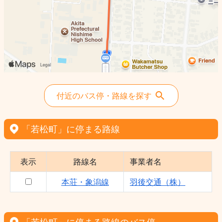
付近のバス停・路線を探す
「若松町」に停まる路線
表示
路線名
事業者名
本荘・象潟線
羽後交通（株）