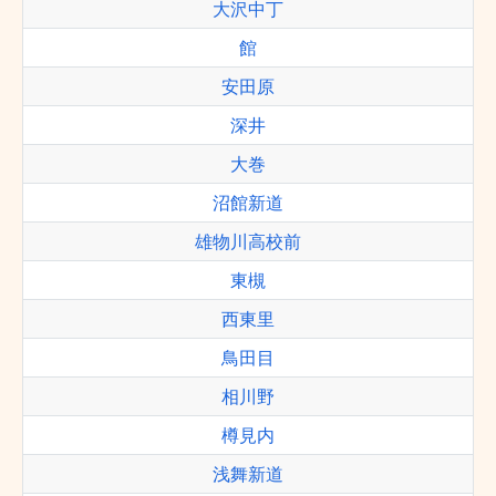
大沢中丁
館
安田原
深井
大巻
沼館新道
雄物川高校前
東槻
西東里
鳥田目
相川野
樽見内
浅舞新道