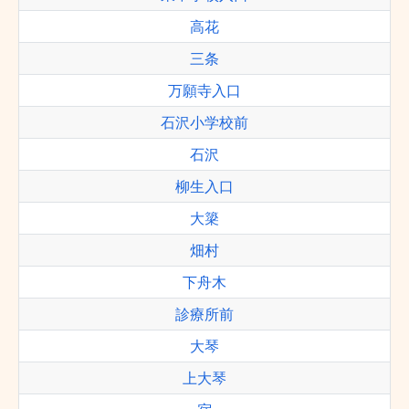
高花
三条
万願寺入口
石沢小学校前
石沢
柳生入口
大簗
畑村
下舟木
診療所前
大琴
上大琴