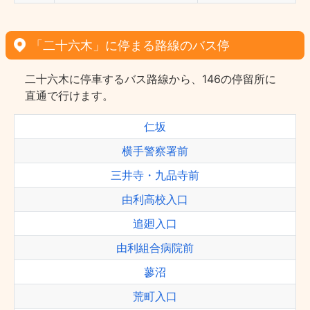
「二十六木」に停まる路線のバス停
二十六木に停車するバス路線から、146の停留所に
直通で行けます。
仁坂
横手警察署前
三井寺・九品寺前
由利高校入口
追廻入口
由利組合病院前
蓼沼
荒町入口