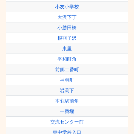
小友小学校
大沢下丁
小勝田橋
根羽子沢
東里
平和町角
前郷二番町
神明町
岩渕下
本荘駅前角
一番堰
交流センター前
東中学校入口