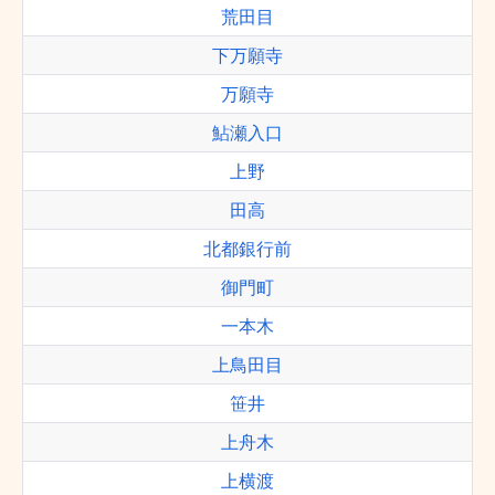
荒田目
下万願寺
万願寺
鮎瀬入口
上野
田高
北都銀行前
御門町
一本木
上鳥田目
笹井
上舟木
上横渡