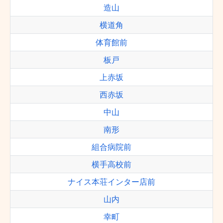
造山
横道角
体育館前
板戸
上赤坂
西赤坂
中山
南形
組合病院前
横手高校前
ナイス本荘インター店前
山内
幸町