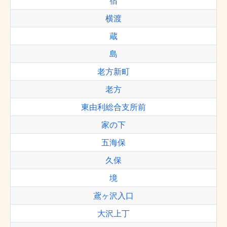
宿
横渡
蔵
島
老方新町
老方
東由利総合支所前
家の下
五海保
久保
境
鳶ヶ沢入口
大沢上丁