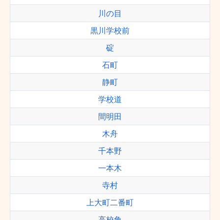
川の目
黒川学校前
碇
石町
静町
学校道
間明田
木舟
千本野
一本木
寺村
上大町二番町
高校角