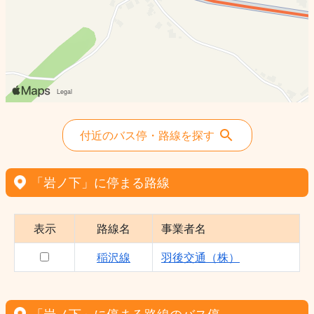
付近のバス停・路線を探す
「岩ノ下」に停まる路線
表示
路線名
事業者名
稲沢線
羽後交通（株）