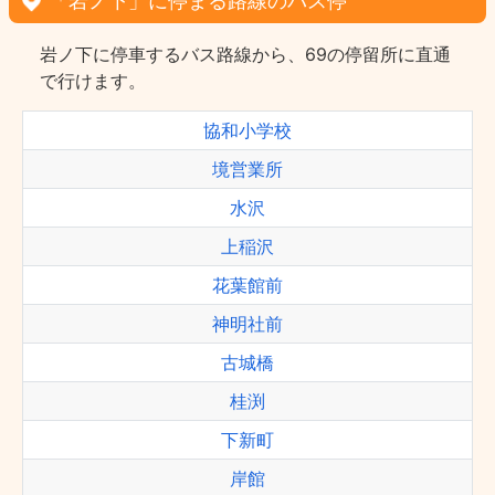
「岩ノ下」に停まる路線のバス停
岩ノ下に停車するバス路線から、69の停留所に直通
で行けます。
協和小学校
境営業所
水沢
上稲沢
花葉館前
神明社前
古城橋
桂渕
下新町
岸館