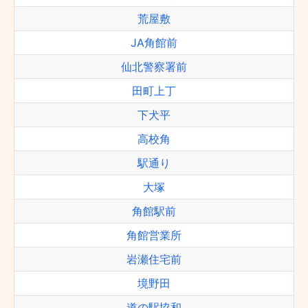
荒屋敷
JA角館前
仙北警察署前
田町上丁
下犬平
高校角
駅通り
大塚
角館駅前
角館営業所
岩瀬住宅前
境野田
道の駅協和