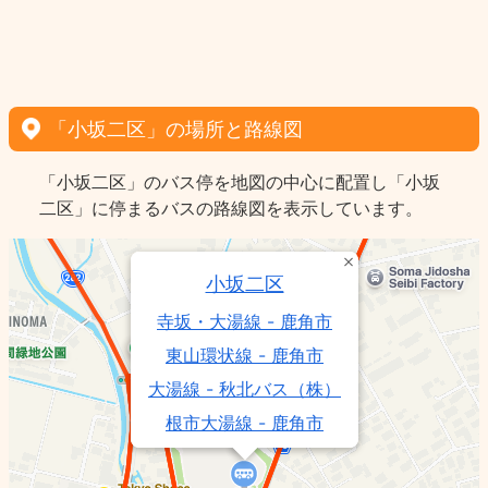
「小坂二区」の場所と路線図
「小坂二区」のバス停を地図の中心に配置し「小坂
二区」に停まるバスの路線図を表示しています。
小坂二区
寺坂・大湯線 - 鹿角市
東山環状線 - 鹿角市
大湯線 - 秋北バス（株）
根市大湯線 - 鹿角市
級ノ木線 - 鹿角市