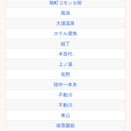
旭町コモッセ前
風張
大湯温泉
ホテル鹿角
組丁
本苗代
上ノ湯
長野
陸中一本木
不動川
不動川
東山
保育園前