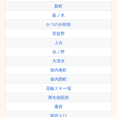
新町
級ノ木
かづの分校前
菩提野
上台
合ノ野
大清水
柴内東町
柴内西町
花輪スキー場
厚生病院前
雁府
新田入口