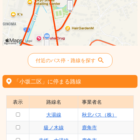
付近のバス停・路線を探す
「小坂二区」に停まる路線
表示
路線名
事業者名
大湯線
秋北バス（株）
級ノ木線
鹿角市