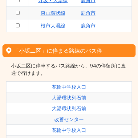
寺坂・大湯線
鹿角市
東山環状線
鹿角市
根市大湯線
鹿角市
「小坂二区」に停まる路線のバス停
小坂二区に停車するバス路線から、94の停留所に直
通で行けます。
花輪中学校入口
大湯環状列石前
大湯環状列石前
改善センター
花輪中学校入口