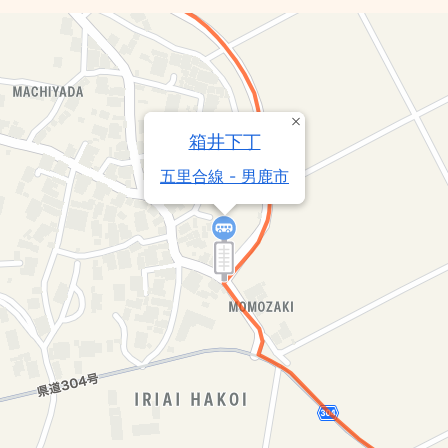
箱井下丁
五里合線 - 男鹿市