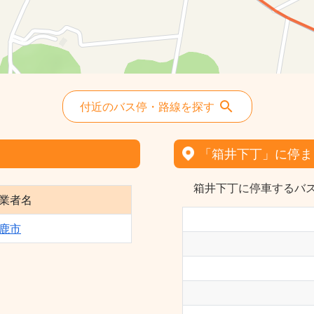
付近のバス停・路線を探す
「箱井下丁」に停ま
箱井下丁に停車するバス
業者名
鹿市