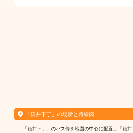
「箱井下丁」の場所と路線図
「箱井下丁」のバス停を地図の中心に配置し「箱井