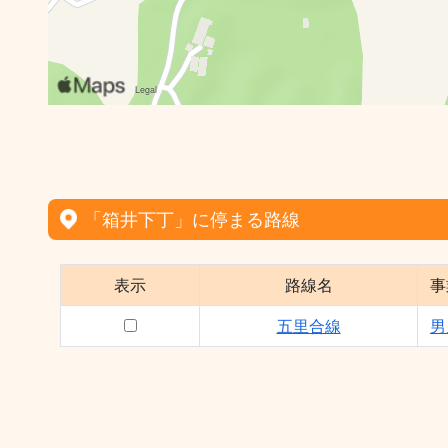
「箱井下丁」に停まる路線
表示
路線名
事
五里合線
男