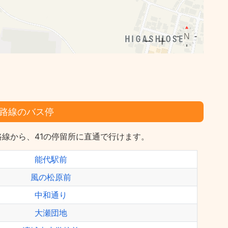
路線のバス停
線から、41の停留所に直通で行けます。
能代駅前
風の松原前
中和通り
大瀬団地