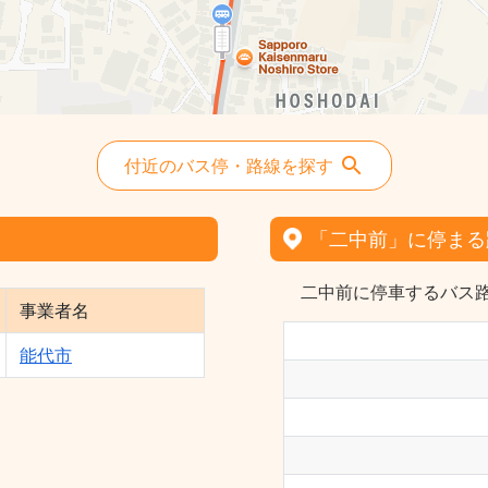
付近のバス停・路線を探す
「二中前」に停まる
二中前に停車するバス路
事業者名
能代市