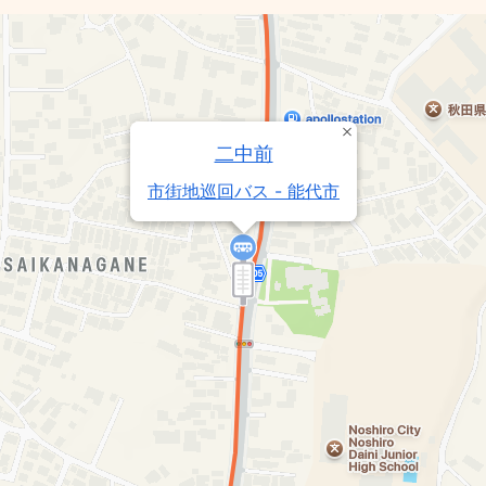
二中前
市街地巡回バス - 能代市