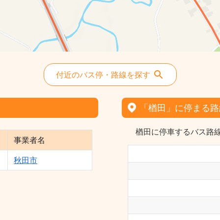
付近のバス停・路線を探す
「楢田」に停まる路
楢田に停車するバス路線
事業者名
秋田市