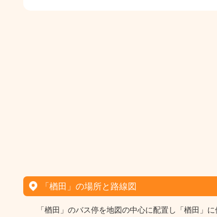
「楢田」の場所と路線図
「楢田」のバス停を地図の中心に配置し「楢田」に