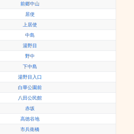
前郷中山
居使
上居使
中島
湯野目
野中
下中島
湯野目入口
白華公園前
八田公民館
赤坂
高徳谷地
市兵衛橋