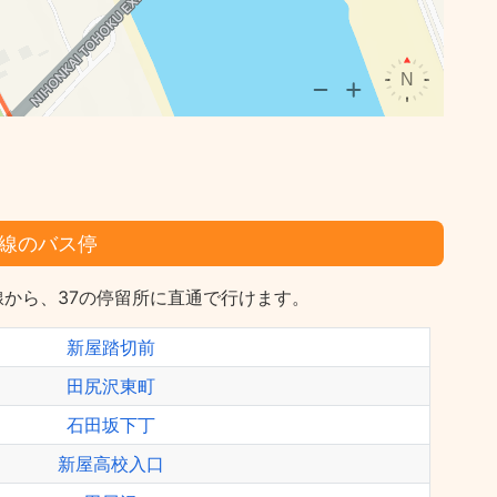
線のバス停
から、37の停留所に直通で行けます。
新屋踏切前
田尻沢東町
石田坂下丁
新屋高校入口