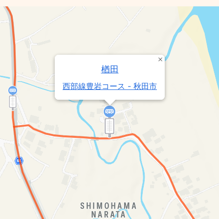
楢田
西部線豊岩コース - 秋田市