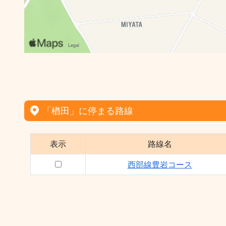
「楢田」に停まる路線
表示
路線名
西部線豊岩コース