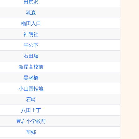
田尻沢
狐森
楢田入口
神明社
平の下
石田坂
新屋高校前
黒瀬橋
小山回転地
石崎
八田上丁
豊岩小学校前
前郷