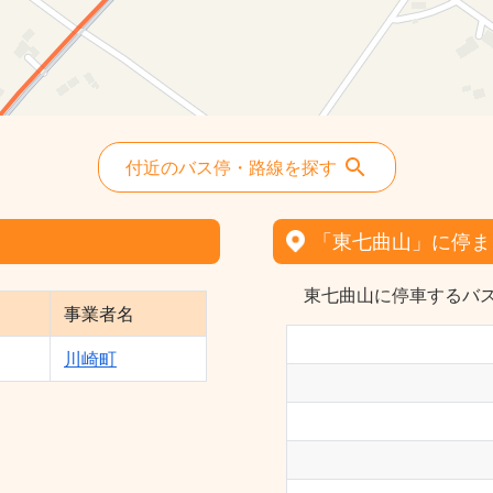
付近のバス停・路線を探す
「東七曲山」に停ま
東七曲山に停車するバス
事業者名
川崎町