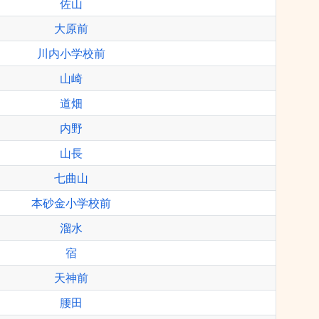
佐山
大原前
川内小学校前
山崎
道畑
内野
山長
七曲山
本砂金小学校前
溜水
宿
天神前
腰田