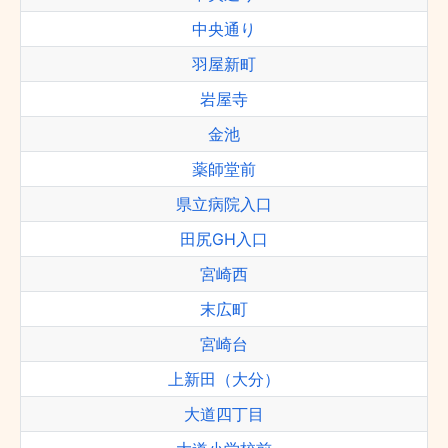
中央通り
羽屋新町
岩屋寺
金池
薬師堂前
県立病院入口
田尻GH入口
宮崎西
末広町
宮崎台
上新田（大分）
大道四丁目