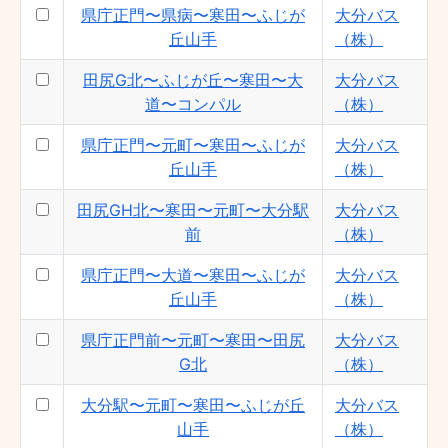
県庁正門〜県病〜寒田〜ふじが
大分バス
ふじが丘山手〜寒田〜県病〜コンパル - 大
丘山手
（株）
分バス（株）
田尻G北〜ふじが丘〜寒田〜大
大分バス
道〜コンパル
（株）
県庁正門〜元町〜寒田〜ふじが
大分バス
丘山手
（株）
田尻GH北〜寒田〜元町〜大分駅
大分バス
前
（株）
県庁正門〜大道〜寒田〜ふじが
大分バス
丘山手
（株）
県庁正門前〜元町〜寒田〜田尻
大分バス
G北
（株）
大分駅〜元町〜寒田〜ふじが丘
大分バス
山手
（株）