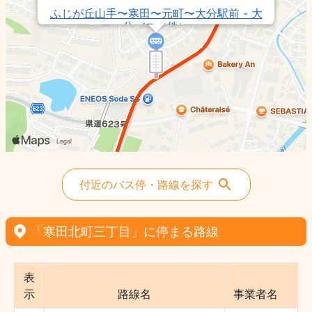
ふじが丘山手〜寒田〜元町〜大分駅前 - 大
分バス（株）
ふじが丘山手〜寒田〜大道〜コンパル - 大
分バス（株）
県庁正門前〜元町〜寒田〜田尻G北 - 大分
バス（株）
田尻GH北〜寒田〜元町〜大分駅前 - 大分
バス（株）
大分駅〜元町〜寒田〜ふじが丘山手 - 大分
バス（株）
付近のバス停・路線を探す
県庁正門〜大道〜寒田〜ふじが丘山手 - 大
分バス（株）
県庁正門〜県病〜寒田〜ふじが丘〜田尻G
「寒田北町三丁目」に停まる路線
北 - 大分バス（株）
県庁正門〜県病〜寒田〜ふじが丘山手 - 大
分バス（株）
表
田尻G北〜ふじが丘〜寒田〜大道〜コンパ
示
路線名
事業者名
ル - 大分バス（株）