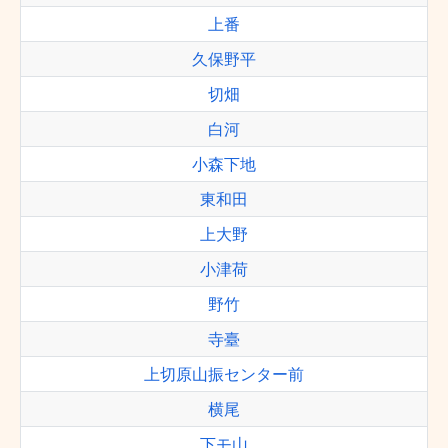
上番
久保野平
切畑
白河
小森下地
東和田
上大野
小津荷
野竹
寺臺
上切原山振センター前
横尾
下モ山