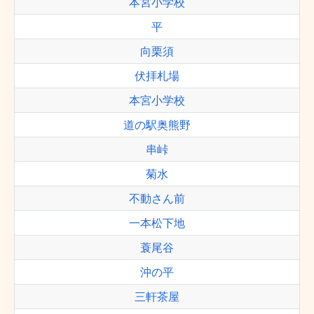
本宮小学校
平
向栗須
伏拝札場
本宮小学校
道の駅奥熊野
串峠
菊水
不動さん前
一本松下地
蓑尾谷
沖の平
三軒茶屋