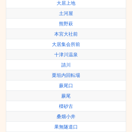
大居上地
土河屋
熊野萩
本宮大社前
大居集会所前
十津川温泉
請川
栗垣内回転場
蕨尾口
蕨尾
檪砂古
桑畑小井
果無隧道口