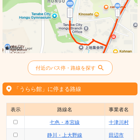
上切原・切畑・大居線 - 田辺市
静川・上大野線 - 田辺市
付近のバス停・路線を探す
「うらら館」に停まる路線
表示
路線名
事業者名
七色・本宮線
十津川村
静川・上大野線
田辺市