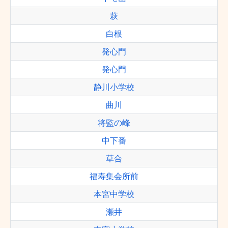
萩
白根
発心門
発心門
静川小学校
曲川
将監の峰
中下番
草合
福寿集会所前
本宮中学校
瀬井