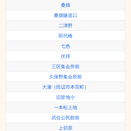
桑畑
桑畑隧道口
二津野
田代橋
七色
伏拝
三区集会所前
久保野集会所前
大瀬［田辺市本宮町］
旧皆地小
一本松上地
武住公民館前
上切原