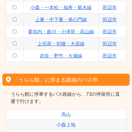
小森・一本松・福寿・菊水線
田辺市
上番・中下番・発心門線
田辺市
栗垣内・曲川・小津荷・高山線
田辺市
上切原・切畑・大居線
田辺市
武住・野竹・大瀬線
田辺市
「うらら館」に停まる路線のバス停
うらら館に停車するバス路線から、73の停留所に直
通で行けます。
高山
小森上地