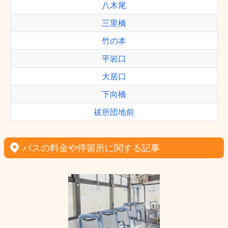
八木尾
三里橋
竹の本
平岩口
大居口
下向橋
祓所団地前
バスの料金や停留所に関する記事