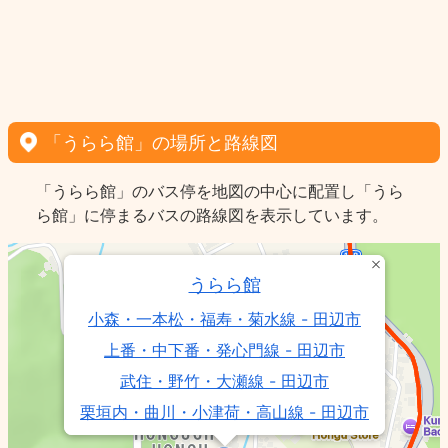
「うらら館」の場所と路線図
「うらら館」のバス停を地図の中心に配置し「うら
ら館」に停まるバスの路線図を表示しています。
うらら館
小森・一本松・福寿・菊水線 - 田辺市
上番・中下番・発心門線 - 田辺市
武住・野竹・大瀬線 - 田辺市
栗垣内・曲川・小津荷・高山線 - 田辺市
七色・本宮線 - 十津川村