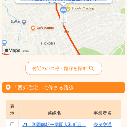
奈良交通（株）
27 学園前駅ー若草台 - 奈良交通（株）
21 学園前駅ー学園大和町五丁目 - 奈良交
通（株）
160 学園駅前（南）ー高畑町 - 奈良交通
（株）
41 学園前駅ー尼ヶ辻駅 - 奈良交通（株）
26 西千代ヶ丘二丁目ー学園前駅（南） -
奈良交通（株）
付近のバス停・路線を探す
28 学園前駅ー奈良県総合医療センター -
奈良交通（株）
23 赤膚山ー学園前駅 - 奈良交通（株）
「西郊住宅」に停まる路線
161 学園駅前（南）ー近鉄奈良駅 - 奈良
交通（株）
表
34・35 学園前駅（南）ー西の京高校 -
示
路線名
事業者名
奈良交通（株）
21 学園前駅ー学園大和町五丁
奈良交通