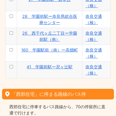
（株）
28 学園前駅ー奈良県総合医
奈良交通
療センター
（株）
26 西千代ヶ丘二丁目ー学園
奈良交通
前駅（南）
（株）
160 学園駅前（南）ー高畑町
奈良交通
（株）
41 学園前駅ー尼ヶ辻駅
奈良交通
（株）
「西郊住宅」に停まる路線のバス停
西郊住宅に停車するバス路線から、70の停留所に直
通で行けます。