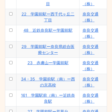
目
（株）
22 学園前駅ー西千代ヶ丘二
奈良交通
丁目
（株）
48 近鉄奈良駅ー学園前駅
奈良交通
（株）
29 学園前駅ー奈良県総合医
奈良交通
療センター
（株）
23 赤膚山ー学園前駅
奈良交通
（株）
34・35 学園前駅（南）ー西
奈良交通
の京高校
（株）
161 学園駅前（南）ー近鉄奈
奈良交通
良駅
（株）
27 学園前駅ー若草台
奈良交通