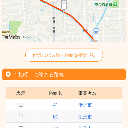
34 - 伊丹市
35 - 伊丹市
付近のバス停・路線を探す
「北町」に停まる路線
表示
路線名
事業者名
41
伊丹市
61
伊丹市