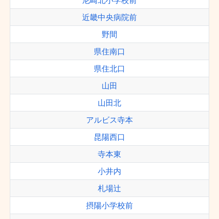
尼崎北小学校前
近畿中央病院前
野間
県住南口
県住北口
山田
山田北
アルビス寺本
昆陽西口
寺本東
小井内
札場辻
摂陽小学校前