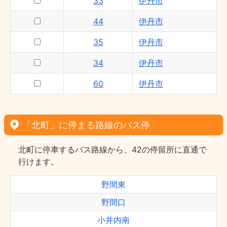
33
伊丹市
44
伊丹市
35
伊丹市
34
伊丹市
60
伊丹市
「北町」に停まる路線のバス停
北町に停車するバス路線から、42の停留所に直通で
行けます。
野間東
野間口
小井内南