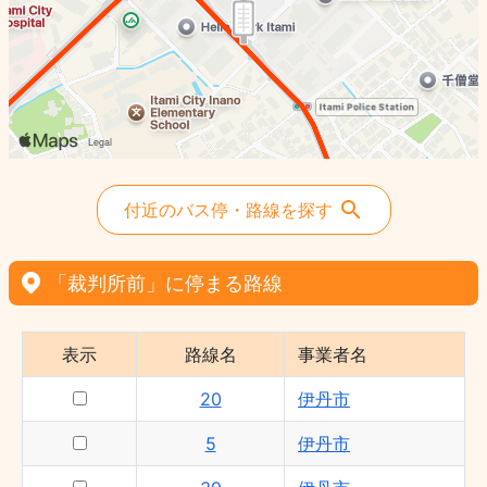
5 - 伊丹市
24 - 伊丹市
付近のバス停・路線を探す
「裁判所前」に停まる路線
表示
路線名
事業者名
20
伊丹市
5
伊丹市