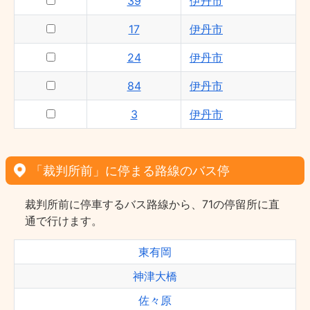
39
伊丹市
17
伊丹市
24
伊丹市
84
伊丹市
3
伊丹市
「裁判所前」に停まる路線のバス停
裁判所前に停車するバス路線から、71の停留所に直
通で行けます。
東有岡
神津大橋
佐々原