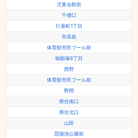
児童会館前
千僧口
行基町1丁目
市高前
体育館市民プール前
御願塚8丁目
西野
体育館市民プール前
野間
県住南口
県住北口
山田
昆陽池公園前