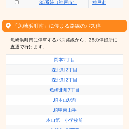
35系統（神戸市）
神戸市
「魚崎浜町南」に停まる路線のバス停
魚崎浜町南に停車するバス路線から、28の停留所に
直通で行けます。
岡本2丁目
森北町2丁目
森北町2丁目
魚崎北町7丁目
JR本山駅前
JR甲南山手
本山第一小学校前