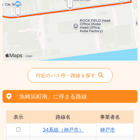
付近のバス停・路線を探す
「魚崎浜町南」に停まる路線
表示
路線名
事業者名
34系統（神戸市）
神戸市