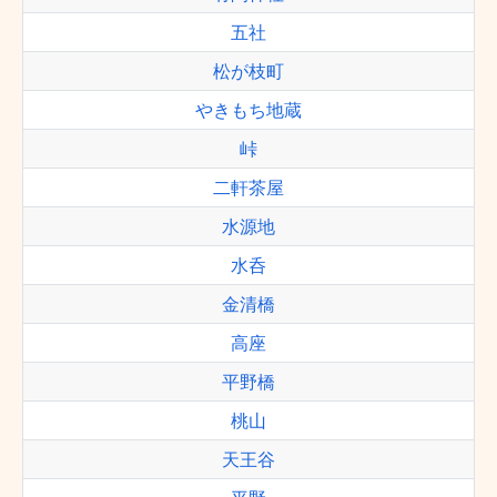
五社
松が枝町
やきもち地蔵
峠
二軒茶屋
水源地
水呑
金清橋
高座
平野橋
桃山
天王谷