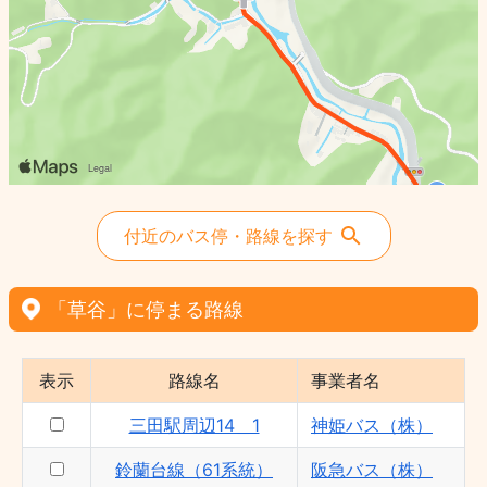
付近のバス停・路線を探す
「草谷」に停まる路線
表示
路線名
事業者名
三田駅周辺14＿1
神姫バス（株）
鈴蘭台線（61系統）
阪急バス（株）