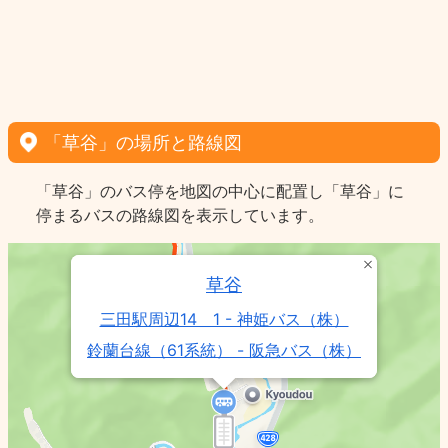
「草谷」の場所と路線図
「草谷」のバス停を地図の中心に配置し「草谷」に
停まるバスの路線図を表示しています。
草谷
三田駅周辺14＿1 - 神姫バス（株）
鈴蘭台線（61系統） - 阪急バス（株）