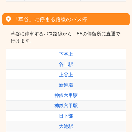
「草谷」に停まる路線のバス停
草谷に停車するバス路線から、55の停留所に直通で
行けます。
下谷上
谷上駅
上谷上
新道場
神鉄六甲駅
神鉄六甲駅
日下部
大池駅