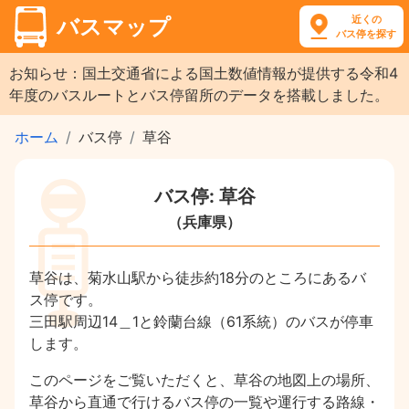
近くの
バスマップ
バス停を探す
お知らせ：国土交通省による国土数値情報が提供する令和4
年度のバスルートとバス停留所のデータを搭載しました。
ホーム
バス停
草谷
バス停: 草谷
（兵庫県）
草谷は、菊水山駅から徒歩約18分のところにあるバ
ス停です。
三田駅周辺14＿1と鈴蘭台線（61系統）のバスが停車
します。
このページをご覧いただくと、草谷の地図上の場所、
草谷から直通で行けるバス停の一覧や運行する路線・