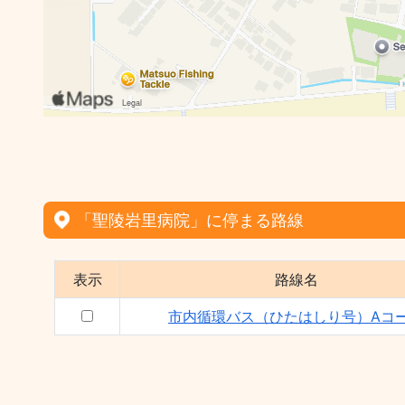
「聖陵岩里病院」に停まる路線
表示
路線名
市内循環バス（ひたはしり号）Aコ