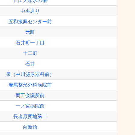
日田天領水の宿
中央通り
五和振興センター前
元町
石井町一丁目
十二町
石井
泉（中川泌尿器科前）
岩尾整形外科病院前
商工会議所前
一ノ宮病院前
長者原団地第二
向新治