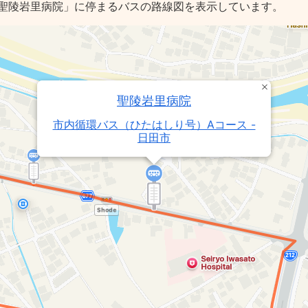
聖陵岩里病院」に停まるバスの路線図を表示しています。
聖陵岩里病院
市内循環バス（ひたはしり号）Aコース -
日田市